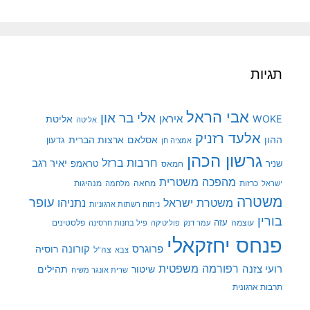
תגיות
אבי הראל
אלי בר און
איראן
WOKE
אליטת
אליטה
אלעד רזניק
ההון
אסלאם
ארצות הברית
גדעון
אמציה חן
גרשון הכהן
חרבות ברזל
יאיר רגב
שניר
טראמפ
חמאס
מהפכה משטרית
מנהיגות
ישראל
כרזות
מחאה
מלחמה
משטרה
עופר
משטרת ישראל
נתניהו
ניתוח רשתות ארגוניות
בורין
עוצמה
עזה
פלסטינים
עמר דנק
פוליטיקה
פיל בחנות חרסינה
פנחס יחזקאלי
קורונה
פרוגרס
רוסיה
צה"ל
צבא
רפורמה משפטית
רועי צזנה
שיטור
תהילים
שרית אונגר משיח
תרבות ארגונית