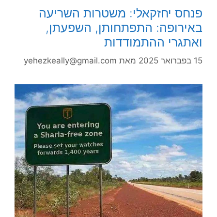
פנחס יחזקאלי: משטרות השריעה
באירופה: התפתחותן, השפעתן,
ואתגרי ההתמודדות
15 בפברואר 2025
מאת
yehezkeally@gmail.com