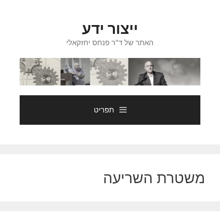
דלג
תוכן
ייצור ידע
האתר של ד"ר פנחס יחזקאלי
תפריט
משטרת השריעה