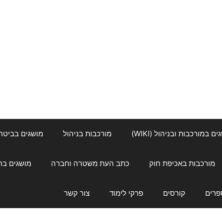
ם במורכבות ובניהול (WIKI)
מורכבות בניהול
מושגים בביטחון ל
מורכבות באכיפת חוק
כתב העת משטרה וחברה
מושגים בחינוך
פרים
קורסים
פרקי לימוד
צור קשר