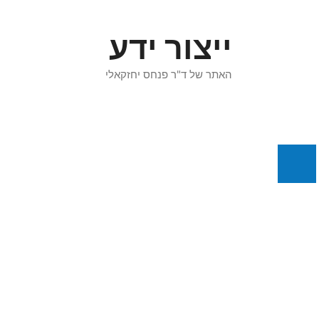
דלג
תוכן
ייצור ידע
האתר של ד"ר פנחס יחזקאלי