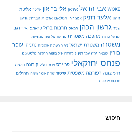
אבי הראל
אלי בר און
איראן
WOKE
אליטת
אליטה
אלעד רזניק
ההון
אסלאם
ארצות הברית
גדעון
אמציה חן
גרשון הכהן
חרבות ברזל
יאיר רגב
שניר
טראמפ
חמאס
מהפכה משטרית
מנהיגות
ישראל
כרזות
מחאה
מלחמה
משטרה
עופר
משטרת ישראל
נתניהו
ניתוח רשתות ארגוניות
בורין
עוצמה
עזה
פלסטינים
עמר דנק
פוליטיקה
פיל בחנות חרסינה
פנחס יחזקאלי
קורונה
פרוגרס
רוסיה
צה"ל
צבא
רפורמה משפטית
רועי צזנה
שיטור
תהילים
שרית אונגר משיח
תרבות ארגונית
חיפוש