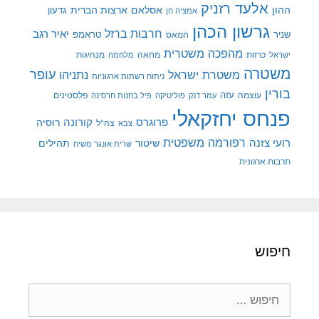
אלעד רזניק
ההון
אסלאם
ארצות הברית
גדעון
אמציה חן
גרשון הכהן
חרבות ברזל
יאיר רגב
שניר
טראמפ
חמאס
מהפכה משטרית
מנהיגות
ישראל
כרזות
מחאה
מלחמה
משטרה
עופר
משטרת ישראל
נתניהו
ניתוח רשתות ארגוניות
בורין
עוצמה
עזה
פלסטינים
עמר דנק
פוליטיקה
פיל בחנות חרסינה
פנחס יחזקאלי
קורונה
פרוגרס
רוסיה
צה"ל
צבא
רפורמה משפטית
רועי צזנה
שיטור
תהילים
שרית אונגר משיח
תרבות ארגונית
חיפוש
חיפוש: