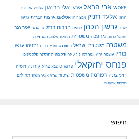
אבי הראל
אלי בר און
איראן
WOKE
אליטת
אליטה
אלעד רזניק
ההון
אסלאם
ארצות הברית
גדעון
אמציה חן
גרשון הכהן
חרבות ברזל
יאיר רגב
שניר
טראמפ
חמאס
מהפכה משטרית
מנהיגות
ישראל
כרזות
מחאה
מלחמה
משטרה
עופר
משטרת ישראל
נתניהו
ניתוח רשתות ארגוניות
בורין
עוצמה
עזה
פלסטינים
עמר דנק
פוליטיקה
פיל בחנות חרסינה
פנחס יחזקאלי
קורונה
פרוגרס
רוסיה
צה"ל
צבא
רפורמה משפטית
רועי צזנה
שיטור
תהילים
שרית אונגר משיח
תרבות ארגונית
חיפוש