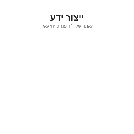
דלג
תוכן
ייצור ידע
האתר של ד"ר פנחס יחזקאלי