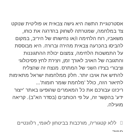
אסטרטגיית התשה היא גישה צבאית או פוליטית שנוקט
צד במלחמה, שמטרתה לשחוק בהדרגה את כוחו,
משאביו, רוח הלחימה ו/או נחישותו של היריב, במקום
להביסו בהכרעה צבאית מהירה וברורה. היא מבוססת
על התמשכות הלחימה, צמצום יכולת ההתגוננות
והתגובה של האויב לאורך זמן, ויצירת לחץ פסיכולוגי
וציבורי בצידו השני של המתרס. מנצח זה שהצליח
להתיש את אויבו יותר. חלק ממלחמות ישראל מתאימות
לתיאור הזה, כולל 'מלחמת שומר חומות'…
ריכזנו עבורכם את כל המאמרים שהופיעו באתר 'ייצור
ידע' בהקשר זה, על פי הכותבים (בסדר הא"ב). קריאה
מועילה.
קטגוריות
ללא קטגוריה
,
מורכבות בביטחון לאומי
,
רלוונטיים
תמיד