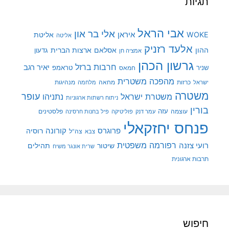
תגיות
אבי הראל
אלי בר און
איראן
WOKE
אליטת
אליטה
אלעד רזניק
ההון
אסלאם
ארצות הברית
גדעון
אמציה חן
גרשון הכהן
חרבות ברזל
יאיר רגב
שניר
טראמפ
חמאס
מהפכה משטרית
מנהיגות
ישראל
כרזות
מחאה
מלחמה
משטרה
עופר
משטרת ישראל
נתניהו
ניתוח רשתות ארגוניות
בורין
עוצמה
עזה
פלסטינים
עמר דנק
פוליטיקה
פיל בחנות חרסינה
פנחס יחזקאלי
קורונה
פרוגרס
רוסיה
צה"ל
צבא
רפורמה משפטית
רועי צזנה
שיטור
תהילים
שרית אונגר משיח
תרבות ארגונית
חיפוש