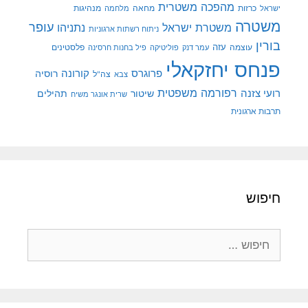
מהפכה משטרית
מנהיגות
ישראל
כרזות
מחאה
מלחמה
משטרה
עופר
משטרת ישראל
נתניהו
ניתוח רשתות ארגוניות
בורין
עוצמה
עזה
פלסטינים
עמר דנק
פוליטיקה
פיל בחנות חרסינה
פנחס יחזקאלי
קורונה
פרוגרס
רוסיה
צה"ל
צבא
רפורמה משפטית
רועי צזנה
שיטור
תהילים
שרית אונגר משיח
תרבות ארגונית
חיפוש
חיפוש: