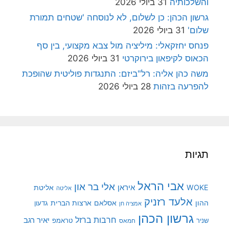
והשלכותיה
31 ביולי 2026
גרשון הכהן: כן לשלום, לא לנוסחה 'שטחים תמורת
שלום'
31 ביולי 2026
פנחס יחזקאלי: מיליציה מול צבא מקצועי, בין סף
הכאוס לקיפאון בירוקרטי
31 ביולי 2026
משה כהן אליה: רל"ביזם: התנגדות פוליטית שהופכת
להפרעה בזהות
28 ביולי 2026
תגיות
אבי הראל
אלי בר און
איראן
WOKE
אליטת
אליטה
אלעד רזניק
ההון
אסלאם
ארצות הברית
גדעון
אמציה חן
גרשון הכהן
חרבות ברזל
יאיר רגב
שניר
טראמפ
חמאס