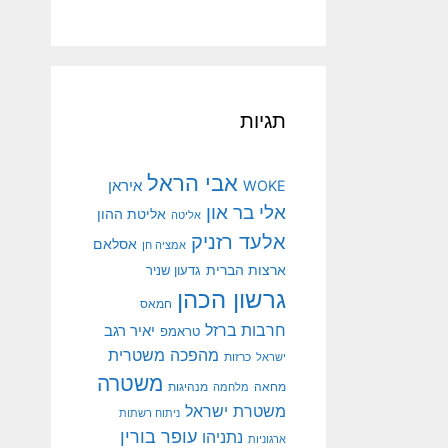
תגיות
אבי הראל
איראן
WOKE
אלי בר און
אליטת ההון
אליטה
אלעד רזניק
אסלאם
אמציה חן
ארצות הברית
גדעון שניר
גרשון הכהן
חמאס
חרבות ברזל
יאיר רגב
טראמפ
מהפכה משטרית
ישראל
כרזות
משטרה
מנהיגות
מחאה
מלחמה
משטרת ישראל
ניתוח רשתות
עופר בורין
נתניהו
ארגוניות