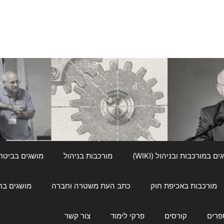
ם במורכבות ובניהול (WIKI)
מורכבות בניהול
מושגים בביטחון ל
מורכבות באכיפת חוק
כתב העת משטרה וחברה
מושגים בחינוך
פרים
קורסים
פרקי לימוד
צור קשר