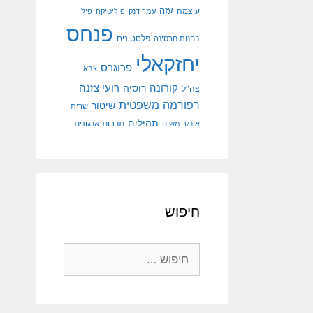
עוצמה
עזה
עמר דנק
פוליטיקה
פיל
פנחס
פלסטינים
בחנות חרסינה
יחזקאלי
פרוגרס
צבא
קורונה
רועי צזנה
רוסיה
צה"ל
רפורמה משפטית
שיטור
שרית
תהילים
אונגר משיח
תרבות ארגונית
חיפוש
חיפוש: