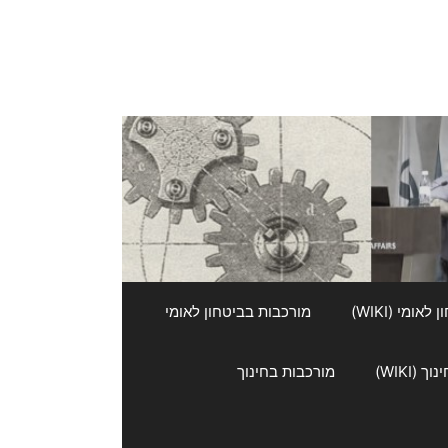
אומי (WIKI)
מורכבות בביטחון לאומי
 (WIKI)
מורכבות בחינוך