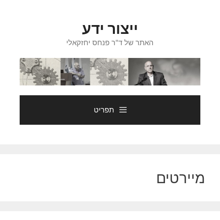
דלג
תוכן
ייצור ידע
האתר של ד"ר פנחס יחזקאלי
תפריט
מיירטים