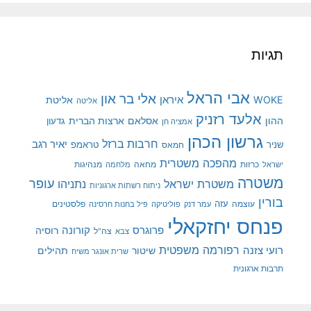
תגיות
אבי הראל
אלי בר און
איראן
WOKE
אליטת
אליטה
אלעד רזניק
ההון
אסלאם
ארצות הברית
גדעון
אמציה חן
גרשון הכהן
חרבות ברזל
יאיר רגב
שניר
טראמפ
חמאס
מהפכה משטרית
מנהיגות
ישראל
כרזות
מחאה
מלחמה
משטרה
עופר
משטרת ישראל
נתניהו
ניתוח רשתות ארגוניות
בורין
עוצמה
עזה
פלסטינים
עמר דנק
פוליטיקה
פיל בחנות חרסינה
פנחס יחזקאלי
קורונה
פרוגרס
רוסיה
צה"ל
צבא
רפורמה משפטית
רועי צזנה
שיטור
תהילים
שרית אונגר משיח
תרבות ארגונית