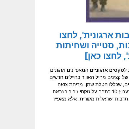
ת ארגונית', לחצו
ת, סטייה ושחיתות
, לחצו כאן]
 ל
טקסים ארגוניים
המאפיינים ארגונים
פנו בתחילת אוגוסט 2009 להתעללות של קצינים מחיל האוויר בחיילים חדשים
ים, שכללו הטלת שתן, מריחת צואה
ומעשים מגונים. ב- 3 בספטמבר אף שודרה בחדשות הבוקר שבערוץ 10 כתבה על טקסי זובור בצבאה
תרבות ישראלית מקורית, אלא מאפיין