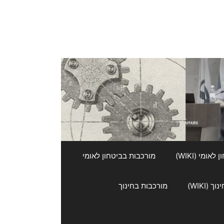
אומי (WIKI)
מורכבות בביטחון לאומי
 (WIKI)
מורכבות בחינוך