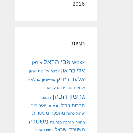
2026
תגיות
אבי הראל
איראן
WOKE
אלי בר און
אליטת ההון
אליטה
אלעד רזניק
אסלאם
אמציה חן
ארצות הברית
גדעון שניר
גרשון הכהן
חמאס
חרבות ברזל
יאיר רגב
טראמפ
מהפכה משטרית
ישראל
כרזות
משטרה
מנהיגות
מחאה
מלחמה
משטרת ישראל
ניתוח רשתות