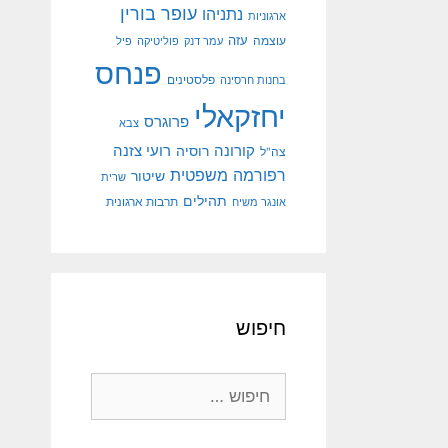
עופר בורין
נתניהו
ארגוניות
עוצמה
עזה
עמר דנק
פוליטיקה
פיל
פנחס
פלסטינים
בחנות חרסינה
יחזקאלי
פרוגרס
צבא
קורונה
רועי צזנה
רוסיה
צה"ל
רפורמה משפטית
שיטור
שרית
תהילים
אונגר משיח
תרבות ארגונית
חיפוש
חיפוש: