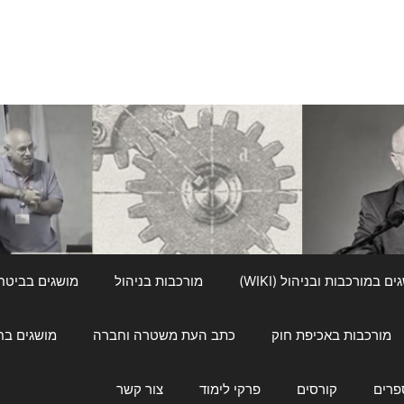
ם במורכבות ובניהול (WIKI)
מורכבות בניהול
מושגים בביטחון ל
מורכבות באכיפת חוק
כתב העת משטרה וחברה
מושגים בחינוך
פרים
קורסים
פרקי לימוד
צור קשר