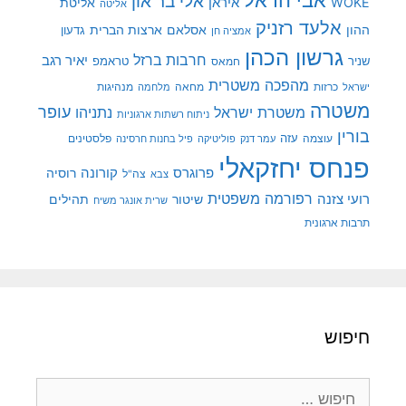
אלי בר און
איראן
WOKE
אליטת
אליטה
אלעד רזניק
ההון
אסלאם
ארצות הברית
גדעון
אמציה חן
גרשון הכהן
חרבות ברזל
יאיר רגב
שניר
טראמפ
חמאס
מהפכה משטרית
מנהיגות
ישראל
כרזות
מחאה
מלחמה
משטרה
עופר
משטרת ישראל
נתניהו
ניתוח רשתות ארגוניות
בורין
עוצמה
עזה
פלסטינים
עמר דנק
פוליטיקה
פיל בחנות חרסינה
פנחס יחזקאלי
קורונה
פרוגרס
רוסיה
צה"ל
צבא
רפורמה משפטית
רועי צזנה
שיטור
תהילים
שרית אונגר משיח
תרבות ארגונית
חיפוש
חיפוש: