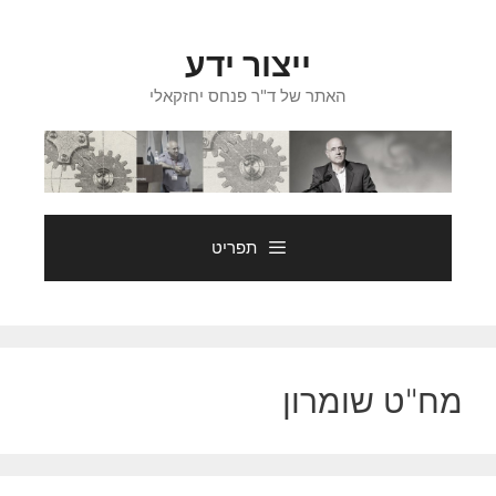
דלג
תוכן
ייצור ידע
האתר של ד"ר פנחס יחזקאלי
תפריט
מח"ט שומרון