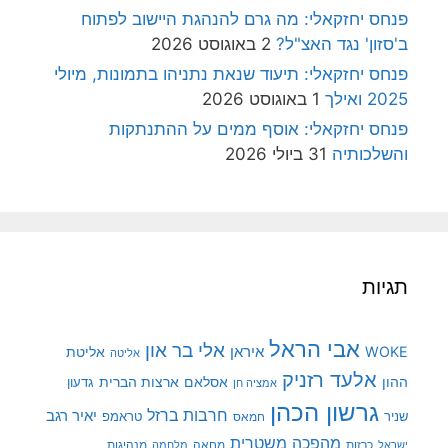
פנחס יחזקאלי: מה גרם להנהגת היישוב לפתוח
ב'סזון' נגד האצ"ל?
2 באוגוסט 2026
פנחס יחזקאלי: תיעוד שנאת נתניהו בתמונות, מיולי
2025 ואילך
1 באוגוסט 2026
פנחס יחזקאלי: אוסף ממים על ההתנתקות
והשלכותיה
31 ביולי 2026
תגיות
אבי הראל
אלי בר און
איראן
WOKE
אליטת
אליטה
אלעד רזניק
ההון
אסלאם
ארצות הברית
גדעון
אמציה חן
גרשון הכהן
חרבות ברזל
יאיר רגב
שניר
טראמפ
חמאס
מהפכה משטרית
מנהיגות
ישראל
כרזות
מחאה
מלחמה