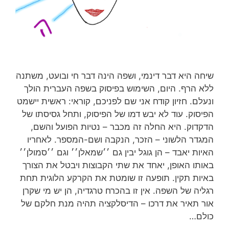
שיחה היא דבר דינמי, ושפה הינה דבר חי ובועט, משתנה
ללא הרף. היום, השימוש בפיסוק בשפה העברית הולך
ונעלם. חזיון קודח אני שם לפניכם, קוראי: ראשית יישמט
הפיסוק. עוד לא יבש דמו של הפיסוק, ותחל גסיסתו של
הדקדוק. היא החלה זה מכבר – נטיות הפועל והשם,
המגדר הלשוני – הזכר, הנקבה ושם-המספר. לאחריו
האיות יאבד – הן גוגל יבין גם ׳׳שמאלן׳׳ וגם ׳׳סמולן׳׳
באותו האופן, יאחד את שתי הקבוצות ויבטל את הצורך
באיות תקין. תופעה זו שומטת את הקרקע הלוגית תחת
רגליה של השפה. אין זו בהכרח טרגדיה, הן יש מי שקרן
אור תאיר את דרכו – הדיסלקציה תהיה מנת חלקם של
כולם…