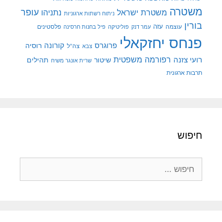
משטרה
עופר
משטרת ישראל
נתניהו
ניתוח רשתות ארגוניות
בורין
עוצמה
עזה
פלסטינים
עמר דנק
פוליטיקה
פיל בחנות חרסינה
פנחס יחזקאלי
קורונה
פרוגרס
רוסיה
צה"ל
צבא
רפורמה משפטית
רועי צזנה
שיטור
תהילים
שרית אונגר משיח
תרבות ארגונית
חיפוש
חיפוש: