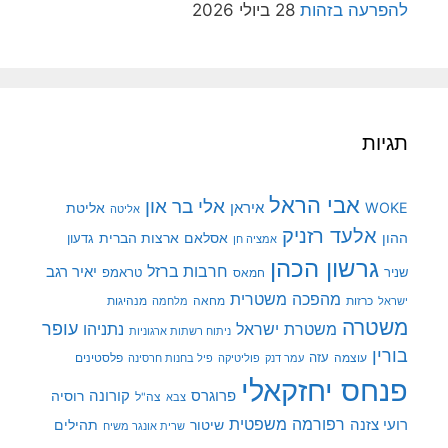
להפרעה בזהות
28 ביולי 2026
תגיות
אבי הראל
אלי בר און
איראן
WOKE
אליטת
אליטה
אלעד רזניק
ההון
אסלאם
ארצות הברית
גדעון
אמציה חן
גרשון הכהן
חרבות ברזל
יאיר רגב
שניר
טראמפ
חמאס
מהפכה משטרית
מנהיגות
ישראל
כרזות
מחאה
מלחמה
משטרה
עופר
משטרת ישראל
נתניהו
ניתוח רשתות ארגוניות
בורין
עוצמה
עזה
פלסטינים
עמר דנק
פוליטיקה
פיל בחנות חרסינה
פנחס יחזקאלי
קורונה
פרוגרס
רוסיה
צה"ל
צבא
רפורמה משפטית
רועי צזנה
שיטור
תהילים
שרית אונגר משיח