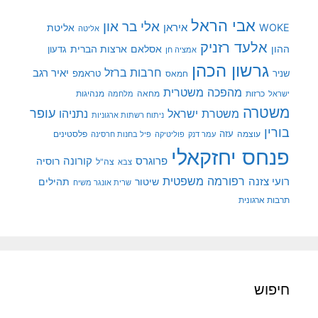
אבי הראל
אלי בר און
איראן
WOKE
אליטת
אליטה
אלעד רזניק
ההון
אסלאם
ארצות הברית
גדעון
אמציה חן
גרשון הכהן
חרבות ברזל
יאיר רגב
שניר
טראמפ
חמאס
מהפכה משטרית
מנהיגות
ישראל
כרזות
מחאה
מלחמה
משטרה
עופר
משטרת ישראל
נתניהו
ניתוח רשתות ארגוניות
בורין
עוצמה
עזה
פלסטינים
עמר דנק
פוליטיקה
פיל בחנות חרסינה
פנחס יחזקאלי
קורונה
פרוגרס
רוסיה
צה"ל
צבא
רפורמה משפטית
רועי צזנה
שיטור
תהילים
שרית אונגר משיח
תרבות ארגונית
חיפוש