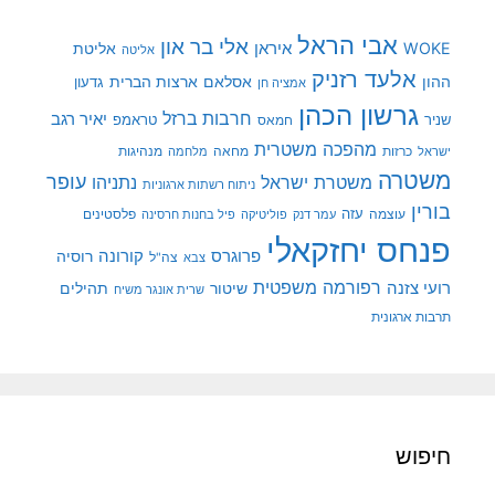
אבי הראל
אלי בר און
איראן
WOKE
אליטת
אליטה
אלעד רזניק
ההון
אסלאם
ארצות הברית
גדעון
אמציה חן
גרשון הכהן
חרבות ברזל
יאיר רגב
שניר
טראמפ
חמאס
מהפכה משטרית
מנהיגות
ישראל
כרזות
מחאה
מלחמה
משטרה
עופר
משטרת ישראל
נתניהו
ניתוח רשתות ארגוניות
בורין
עוצמה
עזה
פלסטינים
עמר דנק
פוליטיקה
פיל בחנות חרסינה
פנחס יחזקאלי
קורונה
פרוגרס
רוסיה
צה"ל
צבא
רפורמה משפטית
רועי צזנה
שיטור
תהילים
שרית אונגר משיח
תרבות ארגונית
חיפוש