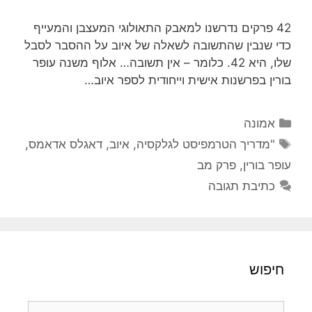
42 פרקים נדרשנו למאבק התאולוגי המעצבן והמעייף
כדי שנבין שהתשובה לשאלה של איוב על ההסבר לסבל
שלו, היא 42. כלומר – אין תשובה… אלוף משנה עופר
בורין בפרשנות אישית וייחודית לספר איוב…
קטגוריות
אמונה
תגיות
"מדריך הטרמפיסט לגלקסיה
,
איוב
,
דאגלס אדאמס
,
עופר בורין
,
פרק מב
כתיבת תגובה
חיפוש
חיפוש: