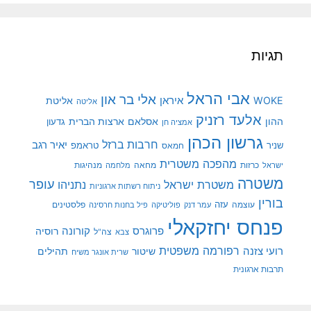
תגיות
אבי הראל
אלי בר און
איראן
WOKE
אליטת
אליטה
אלעד רזניק
ההון
אסלאם
ארצות הברית
גדעון
אמציה חן
גרשון הכהן
חרבות ברזל
יאיר רגב
שניר
טראמפ
חמאס
מהפכה משטרית
מנהיגות
ישראל
כרזות
מחאה
מלחמה
משטרה
עופר
משטרת ישראל
נתניהו
ניתוח רשתות ארגוניות
בורין
עוצמה
עזה
פלסטינים
עמר דנק
פוליטיקה
פיל בחנות חרסינה
פנחס יחזקאלי
קורונה
פרוגרס
רוסיה
צה"ל
צבא
רפורמה משפטית
רועי צזנה
שיטור
תהילים
שרית אונגר משיח
תרבות ארגונית