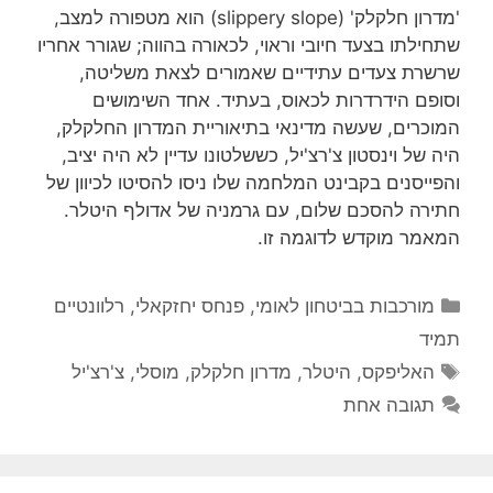
'מדרון חלקלק' (slippery slope) הוא מטפורה למצב,
שתחילתו בצעד חיובי וראוי, לכאורה בהווה; שגורר אחריו
שרשרת צעדים עתידיים שאמורים לצאת משליטה,
וסופם הידרדרות לכאוס, בעתיד. אחד השימושים
המוכרים, שעשה מדינאי בתיאוריית המדרון החלקלק,
היה של וינסטון צ'רצ'יל, כששלטונו עדיין לא היה יציב,
והפייסנים בקבינט המלחמה שלו ניסו להסיטו לכיוון של
חתירה להסכם שלום, עם גרמניה של אדולף היטלר.
המאמר מוקדש לדוגמה זו.
קטגוריות
מורכבות בביטחון לאומי
,
פנחס יחזקאלי
,
רלוונטיים
תמיד
תגיות
האליפקס
,
היטלר
,
מדרון חלקלק
,
מוסלי
,
צ'רצ'יל
תגובה אחת