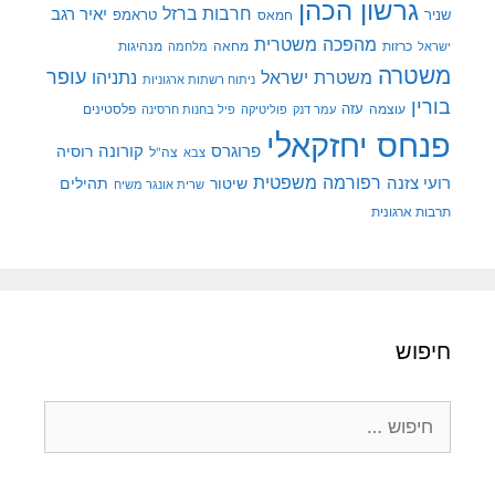
גרשון הכהן
חרבות ברזל
יאיר רגב
שניר
טראמפ
חמאס
מהפכה משטרית
מנהיגות
ישראל
כרזות
מחאה
מלחמה
משטרה
עופר
משטרת ישראל
נתניהו
ניתוח רשתות ארגוניות
בורין
עוצמה
עזה
פלסטינים
עמר דנק
פוליטיקה
פיל בחנות חרסינה
פנחס יחזקאלי
קורונה
פרוגרס
רוסיה
צה"ל
צבא
רפורמה משפטית
רועי צזנה
שיטור
תהילים
שרית אונגר משיח
תרבות ארגונית
חיפוש
חיפוש: