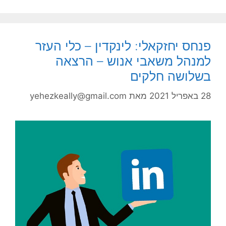
פנחס יחזקאלי: לינקדין – כלי העזר
למנהל משאבי אנוש – הרצאה
בשלושה חלקים
28 באפריל 2021
מאת
yehezkeally@gmail.com