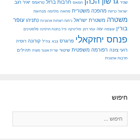
גרשון הכהן
חרבות ברזל
יאיר רגב
שניר
טראמפ
חמאס
מהפכה משטרית
מנהיגות
ישראל
כרזות
מחאה
מלחמה
משטרה
עופר
משטרת ישראל
נתניהו
ניתוח רשתות ארגוניות
בורין
עוצמה
עזה
פלסטינים
עמר דנק
פוליטיקה
פיל בחנות חרסינה
פנחס יחזקאלי
קורונה
פרוגרס
רוסיה
צה"ל
צבא
רפורמה משפטית
רועי צזנה
שיטור
תהילים
שרית אונגר משיח
תרבות ארגונית
חיפוש
חיפוש: