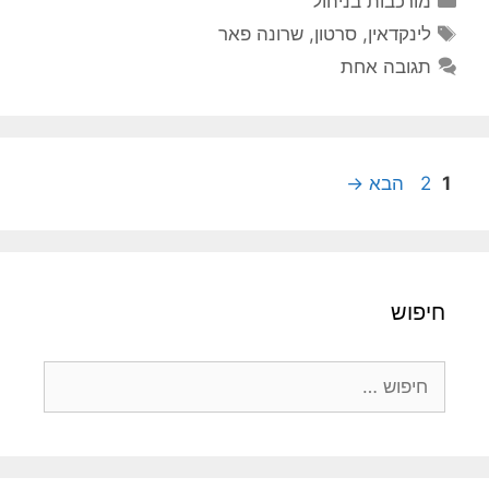
מורכבות בניהול
תגיות
לינקדאין
,
סרטון
,
שרונה פאר
תגובה אחת
עמוד
עמוד
1
2
הבא
→
חיפוש
חיפוש: