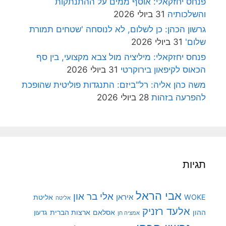
פנחס יחזקאלי: אוסף ממים על ההתנתקות
והשלכותיה
31 ביולי 2026
גרשון הכהן: כן לשלום, לא לנוסחה 'שטחים תמורת
שלום'
31 ביולי 2026
פנחס יחזקאלי: מיליציה מול צבא מקצועי, בין סף
הכאוס לקיפאון בירוקרטי
31 ביולי 2026
משה כהן אליה: רל"ביזם: התנגדות פוליטית שהופכת
להפרעה בזהות
28 ביולי 2026
תגיות
אבי הראל
אלי בר און
איראן
WOKE
אליטת
אליטה
אלעד רזניק
ההון
אסלאם
ארצות הברית
גדעון
אמציה חן