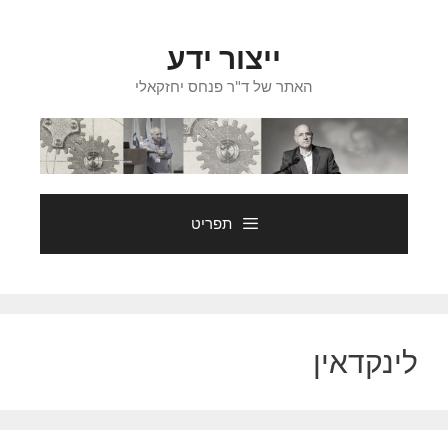
דלג
תוכן
ייצור ידע
האתר של ד"ר פנחס יחזקאלי
תפריט
לינקדאין