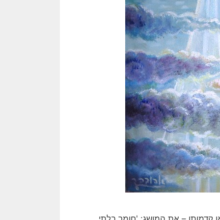
או קדמותו – את המושג: 'חומר בלתי