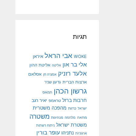
תגיות
אבי הראל
איראן
WOKE
אלי בר און
אליטת ההון
אליטה
אלעד רזניק
אסלאם
אמציה חן
ארצות הברית
גדעון שניר
גרשון הכהן
חמאס
חרבות ברזל
יאיר רגב
טראמפ
מהפכה משטרית
ישראל
כרזות
משטרה
מנהיגות
מחאה
מלחמה
משטרת ישראל
ניתוח רשתות
עופר בורין
נתניהו
ארגוניות