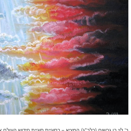
ר' לוי בן גרשום (רלב"ג) המציא – בסוגיית סוגיית חידוש העולם 