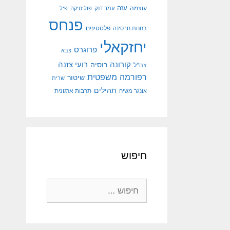
עוצמה
עזה
עמר דנק
פוליטיקה
פיל
פנחס
פלסטינים
בחנות חרסינה
יחזקאלי
פרוגרס
צבא
קורונה
רועי צזנה
רוסיה
צה"ל
רפורמה משפטית
שיטור
שרית
תהילים
אונגר משיח
תרבות ארגונית
חיפוש
חיפוש: