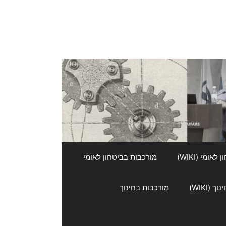
אומי (WIKI)
מורכבות בביטחון לאומי
 (WIKI)
מורכבות בחינוך