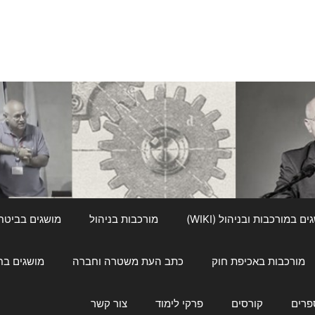
ם במורכבות ובניהול (WIKI)
מורכבות בניהול
מושגים בביטחון ל
מורכבות באכיפת חוק
כתב העת משטרה וחברה
מושגים בחינוך
פרים
קורסים
פרקי לימוד
צור קשר