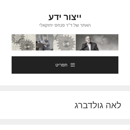
דלג
תוכן
ייצור ידע
האתר של ד"ר פנחס יחזקאלי
תפריט
לאה גולדברג