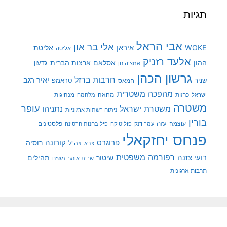
תגיות
אבי הראל
אלי בר און
איראן
WOKE
אליטת
אליטה
אלעד רזניק
ההון
אסלאם
ארצות הברית
גדעון
אמציה חן
גרשון הכהן
חרבות ברזל
יאיר רגב
שניר
טראמפ
חמאס
מהפכה משטרית
מנהיגות
ישראל
כרזות
מחאה
מלחמה
משטרה
עופר
משטרת ישראל
נתניהו
ניתוח רשתות ארגוניות
בורין
עוצמה
עזה
פלסטינים
עמר דנק
פוליטיקה
פיל בחנות חרסינה
פנחס יחזקאלי
קורונה
פרוגרס
רוסיה
צה"ל
צבא
רפורמה משפטית
רועי צזנה
שיטור
תהילים
שרית אונגר משיח
תרבות ארגונית