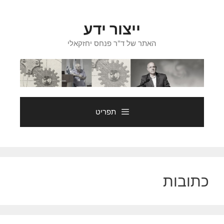
דלג
תוכן
ייצור ידע
האתר של ד"ר פנחס יחזקאלי
תפריט
כתובות