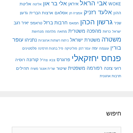
אבי הראל
אלי בר און
איראן
WOKE
אליטת
אליטה
אלעד רזניק
ההון
אסלאם
ארצות הברית
גדעון
אמציה חן
גרשון הכהן
חרבות ברזל
יאיר רגב
שניר
טראמפ
חמאס
מהפכה משטרית
מנהיגות
ישראל
כרזות
מחאה
מלחמה
משטרה
עופר
משטרת ישראל
נתניהו
ניתוח רשתות ארגוניות
בורין
עוצמה
עזה
פלסטינים
עמר דנק
פוליטיקה
פיל בחנות חרסינה
פנחס יחזקאלי
קורונה
פרוגרס
רוסיה
צה"ל
צבא
רפורמה משפטית
רועי צזנה
שיטור
תהילים
שרית אונגר משיח
תרבות ארגונית
חיפוש
חיפוש: