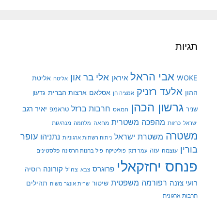
תגיות
אבי הראל
אלי בר און
איראן
WOKE
אליטת
אליטה
אלעד רזניק
ההון
אסלאם
ארצות הברית
גדעון
אמציה חן
גרשון הכהן
חרבות ברזל
יאיר רגב
שניר
טראמפ
חמאס
מהפכה משטרית
מנהיגות
ישראל
כרזות
מחאה
מלחמה
משטרה
עופר
משטרת ישראל
נתניהו
ניתוח רשתות ארגוניות
בורין
עוצמה
עזה
פלסטינים
עמר דנק
פוליטיקה
פיל בחנות חרסינה
פנחס יחזקאלי
קורונה
פרוגרס
רוסיה
צה"ל
צבא
רפורמה משפטית
רועי צזנה
שיטור
תהילים
שרית אונגר משיח
תרבות ארגונית