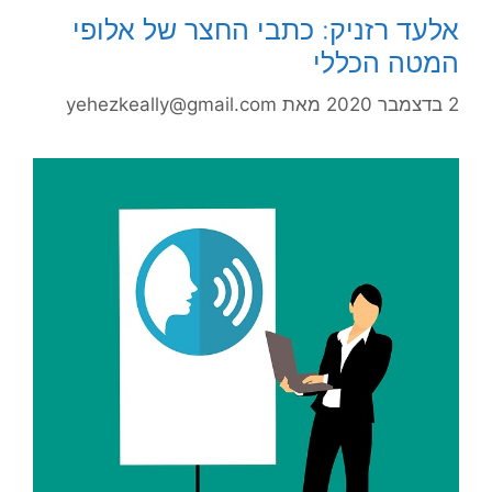
אלעד רזניק: כתבי החצר של אלופי
המטה הכללי
2 בדצמבר 2020
מאת
yehezkeally@gmail.com