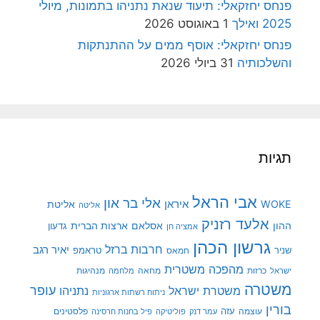
פנחס יחזקאלי: תיעוד שנאת נתניהו בתמונות, מיולי
2025 ואילך
1 באוגוסט 2026
פנחס יחזקאלי: אוסף ממים על ההתנתקות
והשלכותיה
31 ביולי 2026
תגיות
אבי הראל
אלי בר און
איראן
WOKE
אליטת
אליטה
אלעד רזניק
ההון
אסלאם
ארצות הברית
גדעון
אמציה חן
גרשון הכהן
חרבות ברזל
יאיר רגב
שניר
טראמפ
חמאס
מהפכה משטרית
מנהיגות
ישראל
כרזות
מחאה
מלחמה
משטרה
עופר
משטרת ישראל
נתניהו
ניתוח רשתות ארגוניות
בורין
עוצמה
עזה
פלסטינים
עמר דנק
פוליטיקה
פיל בחנות חרסינה