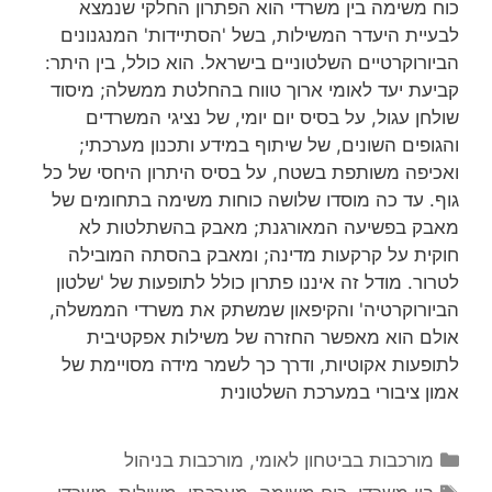
כוח משימה בין משרדי הוא הפתרון החלקי שנמצא
לבעיית היעדר המשילות, בשל 'הסתיידות' המנגנונים
הביורוקרטיים השלטוניים בישראל. הוא כולל, בין היתר:
קביעת יעד לאומי ארוך טווח בהחלטת ממשלה; מיסוד
שולחן עגול, על בסיס יום יומי, של נציגי המשרדים
והגופים השונים, של שיתוף במידע ותכנון מערכתי;
ואכיפה משותפת בשטח, על בסיס היתרון היחסי של כל
גוף. עד כה מוסדו שלושה כוחות משימה בתחומים של
מאבק בפשיעה המאורגנת; מאבק בהשתלטות לא
חוקית על קרקעות מדינה; ומאבק בהסתה המובילה
לטרור. מודל זה איננו פתרון כולל לתופעות של 'שלטון
הביורוקרטיה' והקיפאון שמשתק את משרדי הממשלה,
אולם הוא מאפשר החזרה של משילות אפקטיבית
לתופעות אקוטיות, ודרך כך לשמר מידה מסויימת של
אמון ציבורי במערכת השלטונית
קטגוריות
מורכבות בביטחון לאומי
,
מורכבות בניהול
תגיות