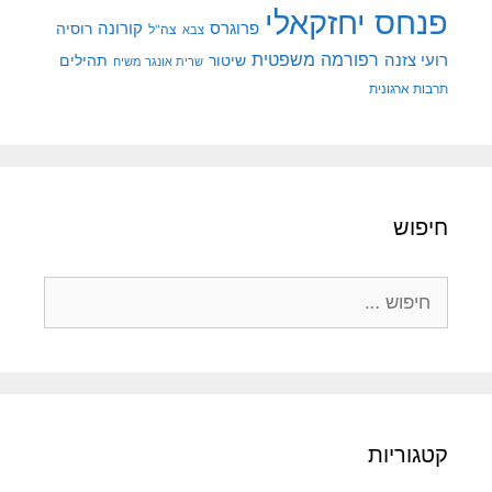
פנחס יחזקאלי
קורונה
פרוגרס
רוסיה
צה"ל
צבא
רפורמה משפטית
רועי צזנה
שיטור
תהילים
שרית אונגר משיח
תרבות ארגונית
חיפוש
חיפוש:
קטגוריות