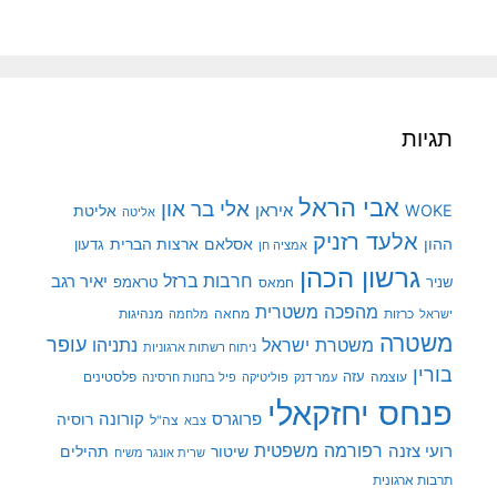
תגיות
אבי הראל
אלי בר און
איראן
WOKE
אליטת
אליטה
אלעד רזניק
ההון
אסלאם
ארצות הברית
גדעון
אמציה חן
גרשון הכהן
חרבות ברזל
יאיר רגב
שניר
טראמפ
חמאס
מהפכה משטרית
מנהיגות
ישראל
כרזות
מחאה
מלחמה
משטרה
עופר
משטרת ישראל
נתניהו
ניתוח רשתות ארגוניות
בורין
עוצמה
עזה
פלסטינים
עמר דנק
פוליטיקה
פיל בחנות חרסינה
פנחס יחזקאלי
קורונה
פרוגרס
רוסיה
צה"ל
צבא
רפורמה משפטית
רועי צזנה
שיטור
תהילים
שרית אונגר משיח
תרבות ארגונית