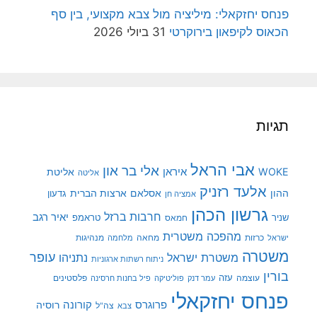
פנחס יחזקאלי: מיליציה מול צבא מקצועי, בין סף
הכאוס לקיפאון בירוקרטי
31 ביולי 2026
תגיות
אבי הראל
אלי בר און
איראן
WOKE
אליטת
אליטה
אלעד רזניק
ההון
אסלאם
ארצות הברית
גדעון
אמציה חן
גרשון הכהן
חרבות ברזל
יאיר רגב
שניר
טראמפ
חמאס
מהפכה משטרית
מנהיגות
ישראל
כרזות
מחאה
מלחמה
משטרה
עופר
משטרת ישראל
נתניהו
ניתוח רשתות ארגוניות
בורין
עוצמה
עזה
פלסטינים
עמר דנק
פוליטיקה
פיל בחנות חרסינה
פנחס יחזקאלי
קורונה
פרוגרס
רוסיה
צה"ל
צבא