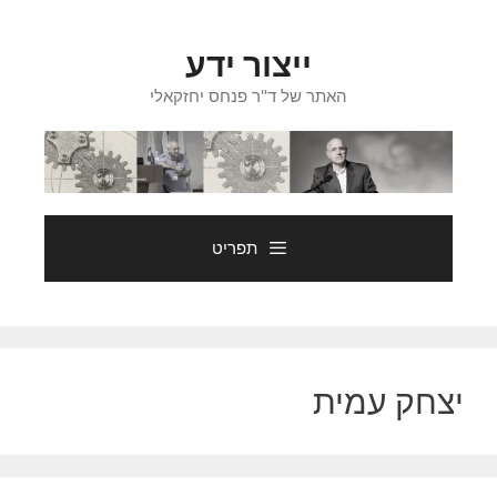
דלג
תוכן
ייצור ידע
האתר של ד"ר פנחס יחזקאלי
תפריט
יצחק עמית