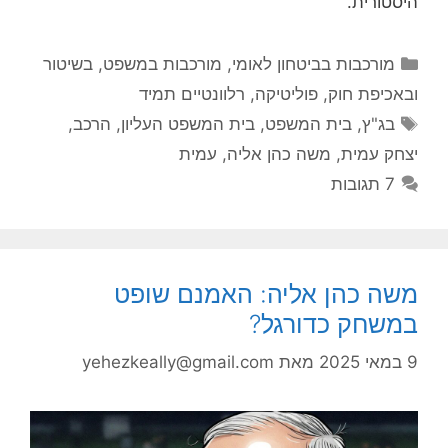
היסטורית.
קטגוריות
מורכבות בביטחון לאומי
,
מורכבות במשפט, בשיטור
ובאכיפת חוק
,
פוליטיקה
,
רלוונטיים תמיד
תגיות
בג"ץ
,
בית המשפט
,
בית המשפט העליון
,
הרכב
,
יצחק עמית
,
משה כהן אליה
,
עמית
7 תגובות
משה כהן אליה: האמנם שופט
במשחק כדורגל?
9 במאי 2025
מאת
yehezkeally@gmail.com