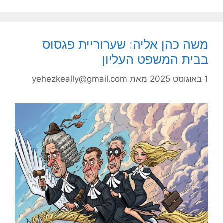
משה כהן אליה: שערוריית פגסוס
בבית המשפט העליון
1 באוגוסט 2025
מאת
yehezkeally@gmail.com