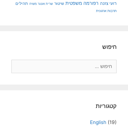
רפורמה משפטית
רועי צזנה
שיטור
תהילים
שרית אונגר משיח
תרבות ארגונית
חיפוש
חיפוש:
קטגוריות
English
(19)