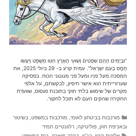
"וּבַיָּמִים הָהֵם שֹׁפְטִים וְשׁוּעֵי הָאָרֶץ הִטּוּ מִשְׁפָּט וַיַּעֲשׂוּ
חָמָס בְּעַם יִשְׂרָאֵל". עמית קרע ב- 29 ביולי 2025, את
המסכה מעל פניו ומעל פני מנגנוני הכוח. בפסיקה
שערורייתית הוא אישר חיסיון, לבקשתם, על אלפי
מקרים של שימוש בלתי חוקי בתוכנת פגסוס, שוועדת
החקירה שהקים העם לא תוכל לחקור.
קטגוריות
מורכבות בביטחון לאומי
,
מורכבות במשפט, בשיטור
ובאכיפת חוק
,
פוליטיקה
,
רלוונטיים תמיד
תגיות
אליטת ההון
,
בג"ץ
,
בהרב מיארה
,
בית המשפט