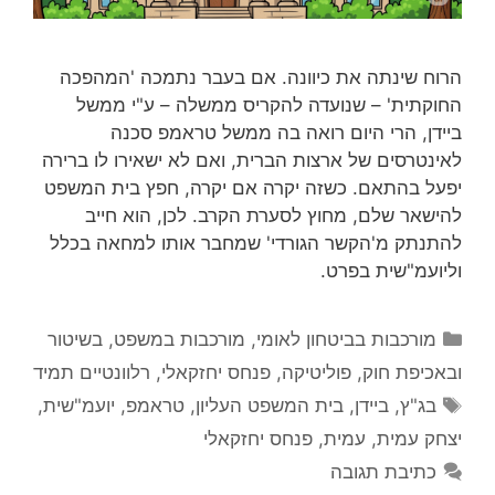
הרוח שינתה את כיוונה. אם בעבר נתמכה 'המהפכה
החוקתית' – שנועדה להקריס ממשלה – ע"י ממשל
ביידן, הרי היום רואה בה ממשל טראמפ סכנה
לאינטרסים של ארצות הברית, ואם לא ישאירו לו ברירה
יפעל בהתאם. כשזה יקרה אם יקרה, חפץ בית המשפט
להישאר שלם, מחוץ לסערת הקרב. לכן, הוא חייב
להתנתק מ'הקשר הגורדי' שמחבר אותו למחאה בכלל
וליועמ"שית בפרט.
קטגוריות
מורכבות בביטחון לאומי
,
מורכבות במשפט, בשיטור
ובאכיפת חוק
,
פוליטיקה
,
פנחס יחזקאלי
,
רלוונטיים תמיד
תגיות
בג"ץ
,
ביידן
,
בית המשפט העליון
,
טראמפ
,
יועמ"שית
,
יצחק עמית
,
עמית
,
פנחס יחזקאלי
כתיבת תגובה