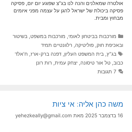
אולטרה שמאלנים והנה לנו בג"צ שפוגע יום יום, פסיקה
פסיקה ביכולת של ישראל להגן על עצמה מפני איומים
מבחוץ ומבית.
קטגוריות
מורכבות בביטחון לאומי
,
מורכבות במשפט, בשיטור
ובאכיפת חוק
,
פוליטיקה
,
רלוונטיים תמיד
תגיות
בג"ץ
,
בית המשפט העליון
,
דפנה ברק-ארז
,
ח'אלד
כבוב
,
טל אור טיסונה
,
יצחק עמית
,
רות רונן
7 תגובות
משה כהן אליה: אי ציות
16 בדצמבר 2025
מאת
yehezkeally@gmail.com