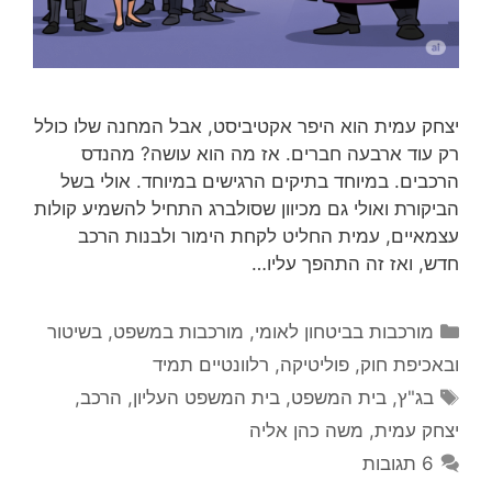
יצחק עמית הוא היפר אקטיביסט, אבל המחנה שלו כולל
רק עוד ארבעה חברים. אז מה הוא עושה? מהנדס
הרכבים. במיוחד בתיקים הרגישים במיוחד. אולי בשל
הביקורת ואולי גם מכיוון שסולברג התחיל להשמיע קולות
עצמאיים, עמית החליט לקחת הימור ולבנות הרכב
חדש, ואז זה התהפך עליו…
קטגוריות
מורכבות בביטחון לאומי
,
מורכבות במשפט, בשיטור
ובאכיפת חוק
,
פוליטיקה
,
רלוונטיים תמיד
תגיות
בג"ץ
,
בית המשפט
,
בית המשפט העליון
,
הרכב
,
יצחק עמית
,
משה כהן אליה
6 תגובות