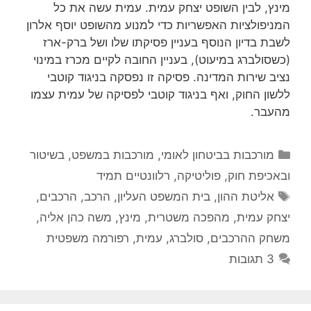
מינץ, לבין השופט יצחק עמית. עמית עשה את כל
המניפולציות האפשריות כדי למנוע מהשופט יוסף אלרון
לשבת בדיון הנוסף בעניין פסיקתו שלו ושל ברק-ארז
(כשסולברג במיעוט), בעניין החובה לקיים מכרז במינוי
נציב שירות המדינה. פסיקה זו נפסקה בניגוד קוטבי
ללשון החוק, ואף בניגוד קוטבי לפסיקה של עמית עצמו
מהעבר.
קטגוריות
מורכבות בביטחון לאומי
,
מורכבות במשפט, בשיטור
ובאכיפת חוק
,
פוליטיקה
,
רלוונטיים תמיד
תגיות
אליטת ההון
,
בית המשפט העליון
,
הרכב
,
הרכבים
,
יצחק עמית
,
מהפכה משטרית
,
מינץ
,
משה כהן אליה
,
משחק ההרכבים
,
סולברג
,
עמית
,
רפורמה משפטית
3 תגובות