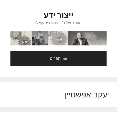
דלג
תוכן
ייצור ידע
האתר של ד"ר פנחס יחזקאלי
תפריט
יעקב אפשטיין