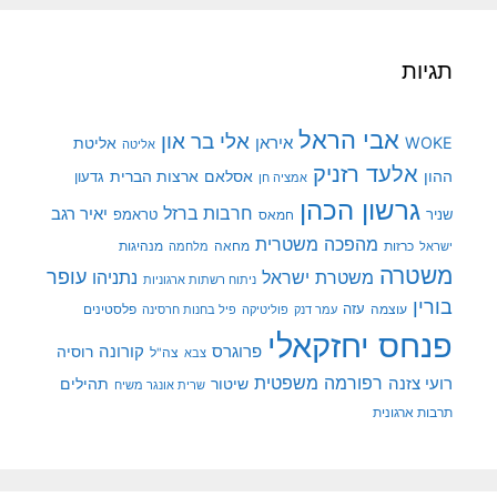
תגיות
אבי הראל
אלי בר און
איראן
WOKE
אליטת
אליטה
אלעד רזניק
ההון
אסלאם
ארצות הברית
גדעון
אמציה חן
גרשון הכהן
חרבות ברזל
יאיר רגב
שניר
טראמפ
חמאס
מהפכה משטרית
מנהיגות
ישראל
כרזות
מחאה
מלחמה
משטרה
עופר
משטרת ישראל
נתניהו
ניתוח רשתות ארגוניות
בורין
עוצמה
עזה
פלסטינים
עמר דנק
פוליטיקה
פיל בחנות חרסינה
פנחס יחזקאלי
קורונה
פרוגרס
רוסיה
צה"ל
צבא
רפורמה משפטית
רועי צזנה
שיטור
תהילים
שרית אונגר משיח
תרבות ארגונית