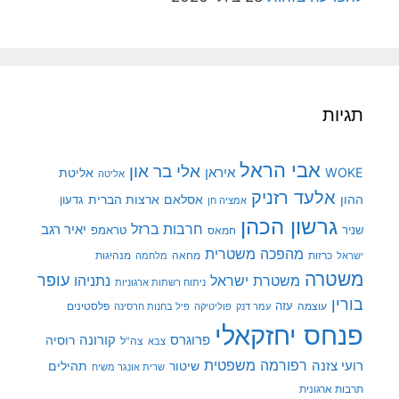
תגיות
אבי הראל
אלי בר און
איראן
WOKE
אליטת
אליטה
אלעד רזניק
ההון
אסלאם
ארצות הברית
גדעון
אמציה חן
גרשון הכהן
חרבות ברזל
יאיר רגב
שניר
טראמפ
חמאס
מהפכה משטרית
מנהיגות
ישראל
כרזות
מחאה
מלחמה
משטרה
עופר
משטרת ישראל
נתניהו
ניתוח רשתות ארגוניות
בורין
עוצמה
עזה
פלסטינים
עמר דנק
פוליטיקה
פיל בחנות חרסינה
פנחס יחזקאלי
קורונה
פרוגרס
רוסיה
צה"ל
צבא
רפורמה משפטית
רועי צזנה
שיטור
תהילים
שרית אונגר משיח
תרבות ארגונית