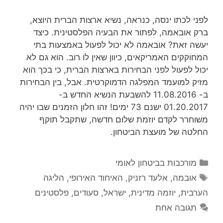
לפני לכתו ינסה, כנראה, נשיא ארצות הברית היוצא,
ברק אובאמה, לפתור את הבעיה הפלסטינית. כיצד
יעשה זאת? אובאמה לא יכול לפעול באמצעות בתי
המחוקקים האמריקאים, כיוון שאין לו רוב. הוא גם לא
יכול לפעול לפני הבחירות בארצות הברית, כי בכך הוא
מזיק למועמד המפלגה הדמוקרטית. אבל, בין הבחירות
ב- 11.08.2016 להשבעת הנשיא החדש ב-
01.20.2017 ישנם 73 ימים! זהו חלון הזמנים שבו יהיה
משוחרר לקדם יוזמת שלום חדשה, שתקבל תוקף
החלטה של מועצת הביטחון.
קטגוריות
מורכבות בביטחון לאומי
תגיות
אובמה
,
אלעד רזניק
,
האיחוד האירופי
,
הליגה
הערבית
,
יוזמה מדינית
,
ישראל
,
סעודים
,
פלסטינים
תגובה אחת