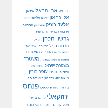
אבי הראל
איראן
WOKE
אלי בר און
אליטת ההון
אליטה
אלעד רזניק
אסלאם
אמציה חן
ארצות הברית
גדעון שניר
גרשון הכהן
חמאס
חרבות ברזל
יאיר רגב
טראמפ
מהפכה משטרית
ישראל
כרזות
משטרה
מנהיגות
מחאה
מלחמה
משטרת ישראל
ניתוח רשתות
עופר בורין
נתניהו
ארגוניות
עוצמה
עזה
עמר דנק
פוליטיקה
פיל
פנחס
פלסטינים
בחנות חרסינה
יחזקאלי
פרוגרס
צבא
קורונה
רועי צזנה
רוסיה
צה"ל