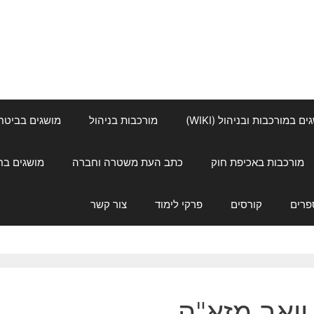
ם במורכבות ובניהול (WIKI)
מורכבות בניהול
מושגים בביטחון ל
מורכבות באכיפת חוק
כתב העת משטרה וחברה
מושגים בחינוך
פרים
קורסים
פרקי לימוד
צור קשר
יואב מזא"ה