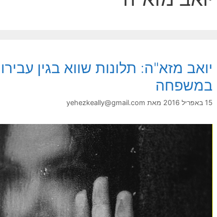
יואב מזא"ה: תלונות שווא בגין עבירו
במשפחה
15 באפריל 2016
מאת
yehezkeally@gmail.com