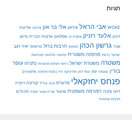
תגיות
אבי הראל
אלי בר און
איראן
WOKE
אליטת
אליטה
אלעד רזניק
ההון
אסלאם
ארצות הברית
גדעון
אמציה חן
גרשון הכהן
חרבות ברזל
יאיר רגב
שניר
טראמפ
חמאס
מהפכה משטרית
מנהיגות
ישראל
כרזות
מחאה
מלחמה
משטרה
עופר
משטרת ישראל
נתניהו
ניתוח רשתות ארגוניות
בורין
עוצמה
עזה
פלסטינים
עמר דנק
פוליטיקה
פיל בחנות חרסינה
פנחס יחזקאלי
קורונה
פרוגרס
רוסיה
צה"ל
צבא
רפורמה משפטית
רועי צזנה
שיטור
תהילים
שרית אונגר משיח
תרבות ארגונית