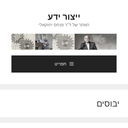
דלג
תוכן
ייצור ידע
האתר של ד"ר פנחס יחזקאלי
תפריט
יבוסים