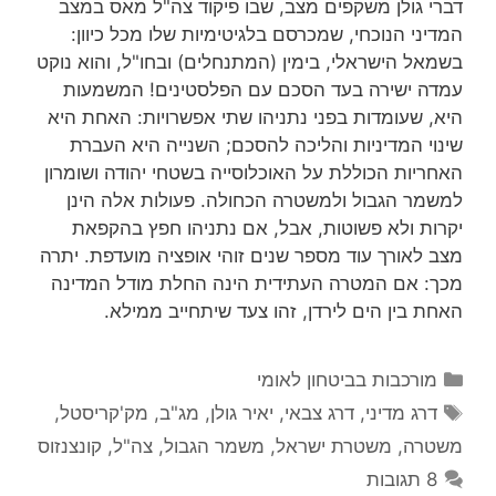
דברי גולן משקפים מצב, שבו פיקוד צה"ל מאס במצב
המדיני הנוכחי, שמכרסם בלגיטימיות שלו מכל כיוון:
בשמאל הישראלי, בימין (המתנחלים) ובחו"ל, והוא נוקט
עמדה ישירה בעד הסכם עם הפלסטינים! המשמעות
היא, שעומדות בפני נתניהו שתי אפשרויות: האחת היא
שינוי המדיניות והליכה להסכם; השנייה היא העברת
האחריות הכוללת על האוכלוסייה בשטחי יהודה ושומרון
למשמר הגבול ולמשטרה הכחולה. פעולות אלה הינן
יקרות ולא פשוטות, אבל, אם נתניהו חפץ בהקפאת
מצב לאורך עוד מספר שנים זוהי אופציה מועדפת. יתרה
מכך: אם המטרה העתידית הינה החלת מודל המדינה
האחת בין הים לירדן, זהו צעד שיתחייב ממילא.
קטגוריות
מורכבות בביטחון לאומי
תגיות
דרג מדיני
,
דרג צבאי
,
יאיר גולן
,
מג"ב
,
מק'קריסטל
,
משטרה
,
משטרת ישראל
,
משמר הגבול
,
צה"ל
,
קונצנזוס
8 תגובות