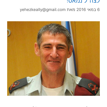
לצה"ל נמאס!
6 במאי 2016
מאת
yehezkeally@gmail.com