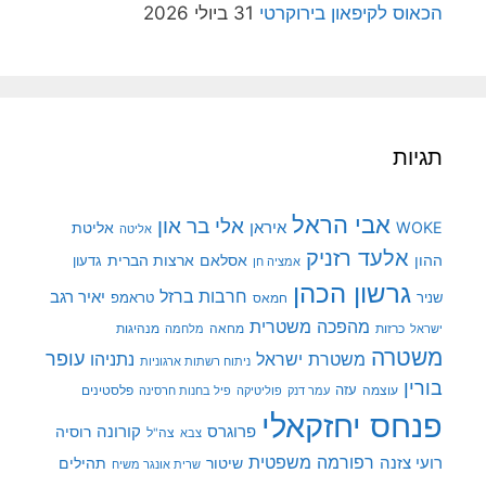
הכאוס לקיפאון בירוקרטי
31 ביולי 2026
תגיות
אבי הראל
אלי בר און
איראן
WOKE
אליטת
אליטה
אלעד רזניק
ההון
אסלאם
ארצות הברית
גדעון
אמציה חן
גרשון הכהן
חרבות ברזל
יאיר רגב
שניר
טראמפ
חמאס
מהפכה משטרית
מנהיגות
ישראל
כרזות
מחאה
מלחמה
משטרה
עופר
משטרת ישראל
נתניהו
ניתוח רשתות ארגוניות
בורין
עוצמה
עזה
פלסטינים
עמר דנק
פוליטיקה
פיל בחנות חרסינה
פנחס יחזקאלי
קורונה
פרוגרס
רוסיה
צה"ל
צבא
רפורמה משפטית
רועי צזנה
שיטור
תהילים
שרית אונגר משיח