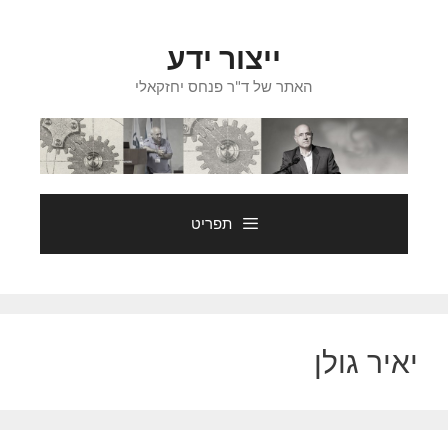
דלג
תוכן
ייצור ידע
האתר של ד"ר פנחס יחזקאלי
תפריט
יאיר גולן