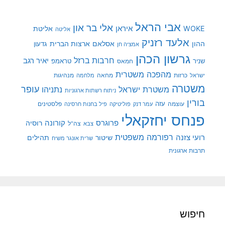
אבי הראל
אלי בר און
איראן
WOKE
אליטת
אליטה
אלעד רזניק
ההון
אסלאם
ארצות הברית
גדעון
אמציה חן
גרשון הכהן
חרבות ברזל
יאיר רגב
שניר
טראמפ
חמאס
מהפכה משטרית
מנהיגות
ישראל
כרזות
מחאה
מלחמה
משטרה
עופר
משטרת ישראל
נתניהו
ניתוח רשתות ארגוניות
בורין
עוצמה
עזה
פלסטינים
עמר דנק
פוליטיקה
פיל בחנות חרסינה
פנחס יחזקאלי
קורונה
פרוגרס
רוסיה
צה"ל
צבא
רפורמה משפטית
רועי צזנה
שיטור
תהילים
שרית אונגר משיח
תרבות ארגונית
חיפוש