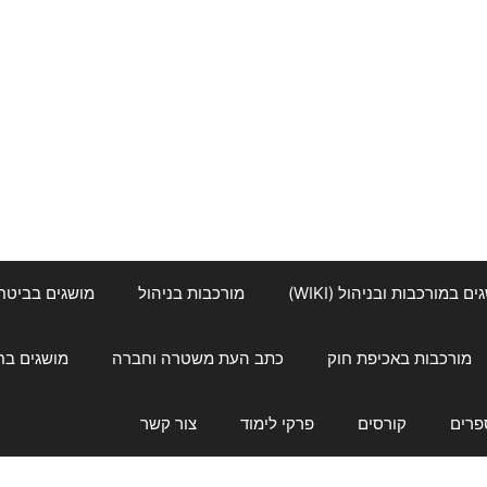
ם במורכבות ובניהול (WIKI)
מורכבות בניהול
מושגים בביטחון ל
מורכבות באכיפת חוק
כתב העת משטרה וחברה
מושגים בחינוך
פרים
קורסים
פרקי לימוד
צור קשר