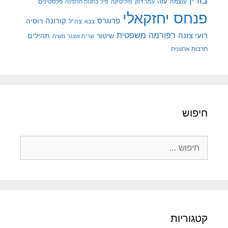
בורין
עוצמה
עזה
פלסטינים
עמר דנק
פוליטיקה
פיל בחנות חרסינה
פנחס יחזקאלי
קורונה
פרוגרס
רוסיה
צה"ל
צבא
רפורמה משפטית
רועי צזנה
שיטור
תהילים
שרית אונגר משיח
תרבות ארגונית
חיפוש
חיפוש:
קטגוריות