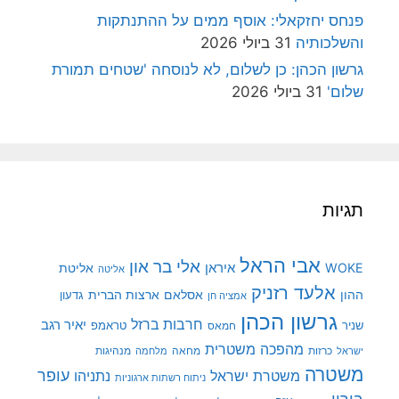
פנחס יחזקאלי: אוסף ממים על ההתנתקות
והשלכותיה
31 ביולי 2026
גרשון הכהן: כן לשלום, לא לנוסחה 'שטחים תמורת
שלום'
31 ביולי 2026
תגיות
אבי הראל
אלי בר און
איראן
WOKE
אליטת
אליטה
אלעד רזניק
ההון
אסלאם
ארצות הברית
גדעון
אמציה חן
גרשון הכהן
חרבות ברזל
יאיר רגב
שניר
טראמפ
חמאס
מהפכה משטרית
מנהיגות
ישראל
כרזות
מחאה
מלחמה
משטרה
עופר
משטרת ישראל
נתניהו
ניתוח רשתות ארגוניות