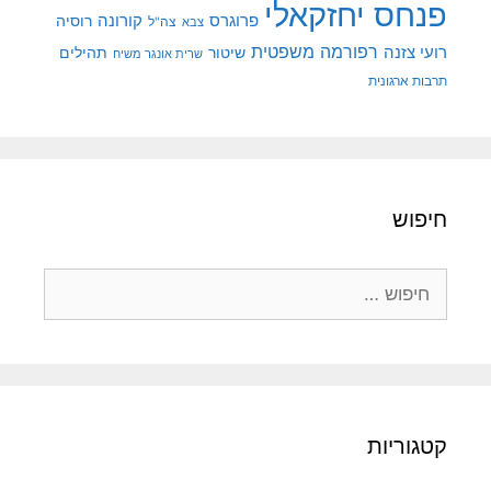
פנחס יחזקאלי
קורונה
פרוגרס
רוסיה
צה"ל
צבא
רפורמה משפטית
רועי צזנה
שיטור
תהילים
שרית אונגר משיח
תרבות ארגונית
חיפוש
חיפוש:
קטגוריות