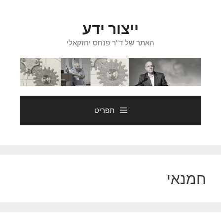
דלג
תוכן
ייצור ידע
האתר של ד"ר פנחס יחזקאלי
תפריט
חמנאי