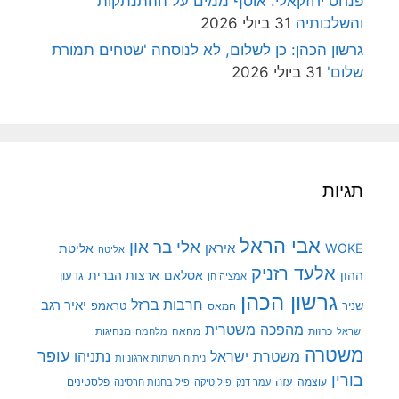
פנחס יחזקאלי: אוסף ממים על ההתנתקות
והשלכותיה
31 ביולי 2026
גרשון הכהן: כן לשלום, לא לנוסחה 'שטחים תמורת
שלום'
31 ביולי 2026
תגיות
אבי הראל
אלי בר און
איראן
WOKE
אליטת
אליטה
אלעד רזניק
ההון
אסלאם
ארצות הברית
גדעון
אמציה חן
גרשון הכהן
חרבות ברזל
יאיר רגב
שניר
טראמפ
חמאס
מהפכה משטרית
מנהיגות
ישראל
כרזות
מחאה
מלחמה
משטרה
עופר
משטרת ישראל
נתניהו
ניתוח רשתות ארגוניות
בורין
עוצמה
עזה
פלסטינים
עמר דנק
פוליטיקה
פיל בחנות חרסינה