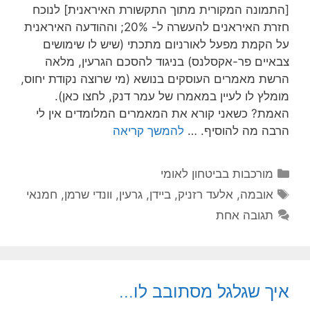
[התמונה המקורית מתוך התקשורת האיראנית] לנוכח
חזרת האיראנים להעשרה ל- 20%; וההודעה האיראנית
על הקמת מפעל לאורניום מתכתי (שיש לו שימושים
צבאיים פר-אקסלנס) בניגוד להסכם הגרעין, מלאה
הרשת מאמרים העוסקים בנושא (מי שרוצה נקודת יחוס,
מומלץ לו לעיין במאמרו של עמר דנק, לחצו כאן).
האמת? כשאני קורא את המאמרים המלומדים אין לי
הרבה מה להוסיף. …
להמשך קריאה
קטגוריות
מורכבות בביטחון לאומי
תגיות
אובמה
,
אלעד רזניק
,
ביידן
,
גרעין
,
וונדי שרמן
,
חמנאי
תגובה אחת
איך שגלגל מסתובב לו…