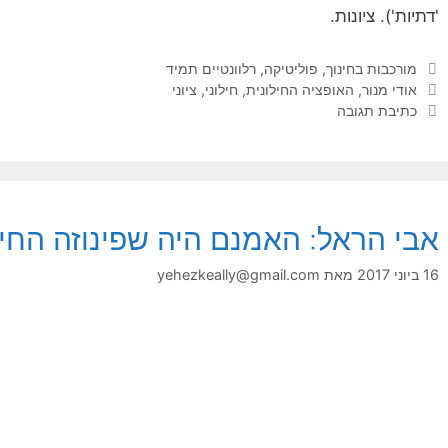
'דתיות'). ציונות.
קטגוריות
מורכבות בחינוך
,
פוליטיקה
,
רלוונטיים תמיד
תגיות
אודי מנור
,
האופציה החילונית
,
חילוני
,
ציוני
כתיבת תגובה
אבי הראל: האמנם היה שפינוזה החיל
16 ביוני 2017
מאת
yehezkeally@gmail.com