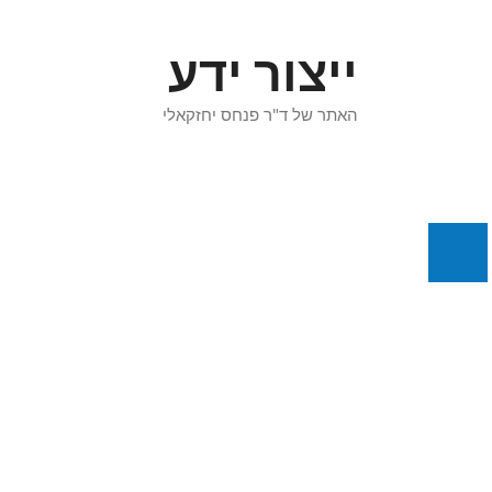
דלג
תוכן
ייצור ידע
האתר של ד"ר פנחס יחזקאלי