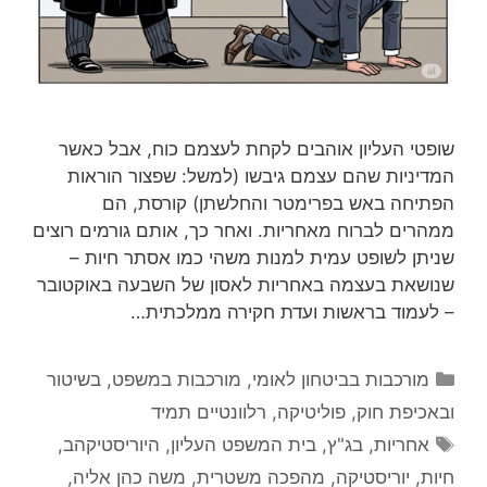
שופטי העליון אוהבים לקחת לעצמם כוח, אבל כאשר
המדיניות שהם עצמם גיבשו (למשל: שפצור הוראות
הפתיחה באש בפרימטר והחלשתן) קורסת, הם
ממהרים לברוח מאחריות. ואחר כך, אותם גורמים רוצים
שניתן לשופט עמית למנות משהי כמו אסתר חיות –
שנושאת בעצמה באחריות לאסון של השבעה באוקטובר
– לעמוד בראשות ועדת חקירה ממלכתית…
קטגוריות
מורכבות בביטחון לאומי
,
מורכבות במשפט, בשיטור
ובאכיפת חוק
,
פוליטיקה
,
רלוונטיים תמיד
תגיות
אחריות
,
בג"ץ
,
בית המשפט העליון
,
היוריסטיקהב
,
חיות
,
יוריסטיקה
,
מהפכה משטרית
,
משה כהן אליה
,