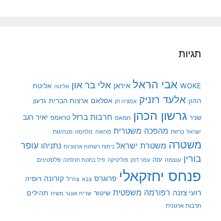
תגיות
אבי הראל
אלי בר און
איראן
WOKE
אליטת
אליטה
אלעד רזניק
ההון
אסלאם
ארצות הברית
גדעון
אמציה חן
גרשון הכהן
חרבות ברזל
יאיר רגב
שניר
טראמפ
חמאס
מהפכה משטרית
מנהיגות
ישראל
כרזות
מחאה
מלחמה
משטרה
עופר
משטרת ישראל
נתניהו
ניתוח רשתות ארגוניות
בורין
עוצמה
עזה
פלסטינים
עמר דנק
פוליטיקה
פיל בחנות חרסינה
פנחס יחזקאלי
קורונה
פרוגרס
רוסיה
צה"ל
צבא
רפורמה משפטית
רועי צזנה
שיטור
תהילים
שרית אונגר משיח
תרבות ארגונית