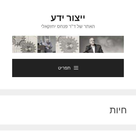
דלג
תוכן
ייצור ידע
האתר של ד"ר פנחס יחזקאלי
תפריט
חיות