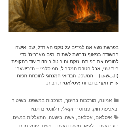
בפרשת נשא אנו למדים על טקס האורדל, שבו אישה
החשודה בניאוף נדרשת לשתות 'מים מאררים' כדי
להוכיח את חפותה. טקס זה בוטל ביהדות עוד בתקופת
בית שני, אבל הטקס המקביל, המוסלמי – ה"בישעה"
(البשعة) – המשפט הבדואי המנהגי להוכחת חפות –
עדיין תקף בחברות איסלאמיות רבות.
קטגוריות
אמונה
,
מורכבות בחינוך
,
מורכבות במשפט, בשיטור
ובאכיפת חוק
,
פנחס יחזקאלי
,
רלוונטיים תמיד
תגיות
איסלאם
,
אסלאם
,
אשה
,
בישעה
,
התעללות בנשים
,
חוקי השבט
,
לעאן
,
משפט השבט
,
נשים
,
עונש מוות
,