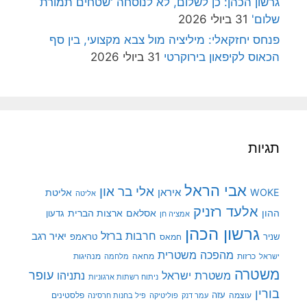
גרשון הכהן: כן לשלום, לא לנוסחה 'שטחים תמורת
שלום'
31 ביולי 2026
פנחס יחזקאלי: מיליציה מול צבא מקצועי, בין סף
הכאוס לקיפאון בירוקרטי
31 ביולי 2026
תגיות
אבי הראל
אלי בר און
איראן
WOKE
אליטת
אליטה
אלעד רזניק
ההון
אסלאם
ארצות הברית
גדעון
אמציה חן
גרשון הכהן
חרבות ברזל
יאיר רגב
שניר
טראמפ
חמאס
מהפכה משטרית
מנהיגות
ישראל
כרזות
מחאה
מלחמה
משטרה
עופר
משטרת ישראל
נתניהו
ניתוח רשתות ארגוניות
בורין
עוצמה
עזה
פלסטינים
עמר דנק
פוליטיקה
פיל בחנות חרסינה