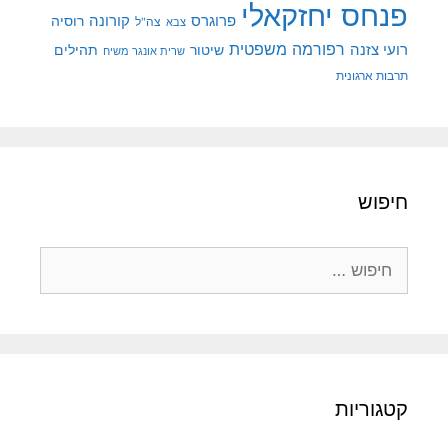
פנחס יחזקאלי
קורונה
פרוגרס
רוסיה
צה"ל
צבא
רפורמה משפטית
רועי צזנה
שיטור
תהילים
שרית אונגר משיח
תרבות ארגונית
חיפוש
חיפוש:
קטגוריות