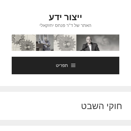
דלג
תוכן
ייצור ידע
האתר של ד"ר פנחס יחזקאלי
תפריט
חוקי השבט