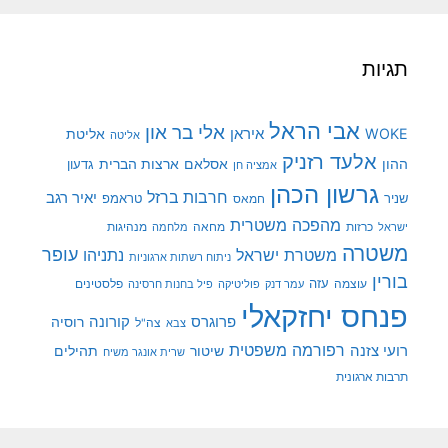
תגיות
אבי הראל
אלי בר און
איראן
WOKE
אליטת
אליטה
אלעד רזניק
ההון
אסלאם
ארצות הברית
גדעון
אמציה חן
גרשון הכהן
חרבות ברזל
יאיר רגב
שניר
טראמפ
חמאס
מהפכה משטרית
מנהיגות
ישראל
כרזות
מחאה
מלחמה
משטרה
עופר
משטרת ישראל
נתניהו
ניתוח רשתות ארגוניות
בורין
עוצמה
עזה
פלסטינים
עמר דנק
פוליטיקה
פיל בחנות חרסינה
פנחס יחזקאלי
קורונה
פרוגרס
רוסיה
צה"ל
צבא
רפורמה משפטית
רועי צזנה
שיטור
תהילים
שרית אונגר משיח
תרבות ארגונית