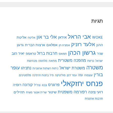
תגיות
אבי הראל
אלי בר און
איראן
WOKE
אליטת
אליטה
אלעד רזניק
ההון
אסלאם
ארצות הברית
גדעון
אמציה חן
גרשון הכהן
חרבות ברזל
יאיר רגב
שניר
טראמפ
חמאס
מהפכה משטרית
מנהיגות
ישראל
כרזות
מחאה
מלחמה
משטרה
עופר
משטרת ישראל
נתניהו
ניתוח רשתות ארגוניות
בורין
עוצמה
עזה
פלסטינים
עמר דנק
פוליטיקה
פיל בחנות חרסינה
פנחס יחזקאלי
קורונה
פרוגרס
רוסיה
צה"ל
צבא
רפורמה משפטית
רועי צזנה
שיטור
תהילים
שרית אונגר משיח
תרבות ארגונית