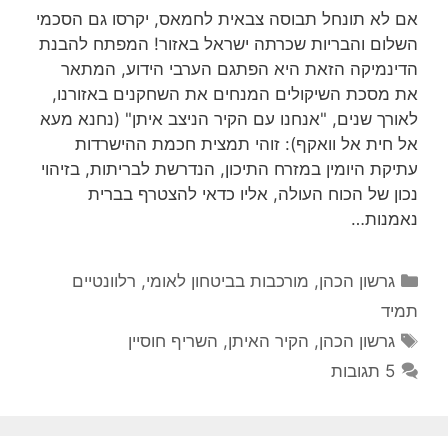
אם לא תונחל תבוסה צבאית לחמאס, יקרסו גם הסכמי
השלום והבריות שכרתה ישראל באזור! המפתח להבנת
הדינמיקה הזאת היא הפתגם הערבי הידוע, המתאר
את מסכת השיקולים המנחים את השחקנים באזורנו,
לאורך שנים, "אנחנו עם הקיר הניצב איתן" (נחנא מעא
אל חית אל וואקף): זוהי תמצית חכמת ההישרדות
עתיקת היומין במזרח התיכון, הנדרשת לבריתות, בזיהוי
נכון של הכוח העולה, אליו כדאי להצטרף בברית
נאמנות…
קטגוריות
גרשון הכהן
,
מורכבות בביטחון לאומי
,
רלוונטיים
תמיד
תגיות
גרשון הכהן
,
הקיר האיתן
,
השריף חוסיין
5 תגובות