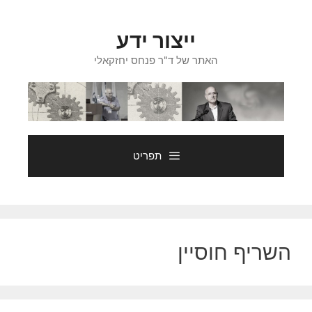
דלג
תוכן
ייצור ידע
האתר של ד"ר פנחס יחזקאלי
תפריט
השריף חוסיין