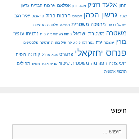
אלעד רזניק
ההון
אסלאם
ארצות הברית
גדעון
אמציה חן
גרשון הכהן
חרבות ברזל
יאיר רגב
שניר
טראמפ
חמאס
מהפכה משטרית
מנהיגות
ישראל
כרזות
מחאה
מלחמה
משטרה
עופר
משטרת ישראל
נתניהו
ניתוח רשתות ארגוניות
בורין
עוצמה
עזה
פלסטינים
עמר דנק
פוליטיקה
פיל בחנות חרסינה
פנחס יחזקאלי
קורונה
פרוגרס
רוסיה
צה"ל
צבא
רפורמה משפטית
רועי צזנה
שיטור
תהילים
שרית אונגר משיח
תרבות ארגונית
חיפוש
חיפוש: