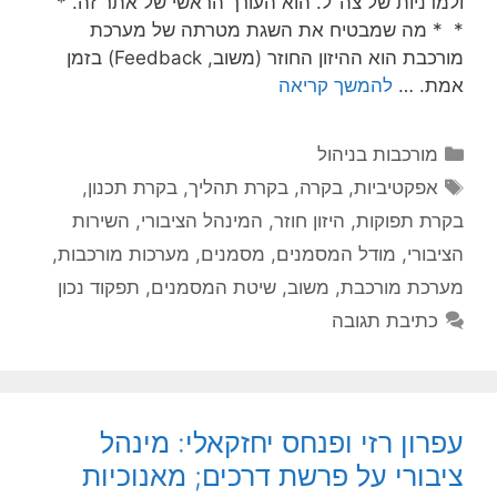
ולמדניות של צה"ל. הוא העורך הראשי של אתר זה. *
* * מה שמבטיח את השגת מטרתה של מערכת
מורכבת הוא ההיזון החוזר (משוב, Feedback) בזמן
אמת. …
להמשך קריאה
קטגוריות
מורכבות בניהול
תגיות
אפקטיביות
,
בקרה
,
בקרת תהליך
,
בקרת תכנון
,
בקרת תפוקות
,
היזון חוזר
,
המינהל הציבורי
,
השירות
הציבורי
,
מודל המסמנים
,
מסמנים
,
מערכות מורכבות
,
מערכת מורכבת
,
משוב
,
שיטת המסמנים
,
תפקוד נכון
כתיבת תגובה
עפרון רזי ופנחס יחזקאלי: מינהל
ציבורי על פרשת דרכים; מאנוכיות