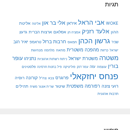
תגיות
אבי הראל
אלי בר און
איראן
WOKE
אליטת
אליטה
אלעד רזניק
ההון
אסלאם
ארצות הברית
גדעון
אמציה חן
גרשון הכהן
חרבות ברזל
יאיר רגב
שניר
טראמפ
חמאס
מהפכה משטרית
מנהיגות
ישראל
כרזות
מחאה
מלחמה
משטרה
עופר
משטרת ישראל
נתניהו
ניתוח רשתות ארגוניות
בורין
עוצמה
עזה
פלסטינים
עמר דנק
פוליטיקה
פיל בחנות חרסינה
פנחס יחזקאלי
קורונה
פרוגרס
רוסיה
צה"ל
צבא
רפורמה משפטית
רועי צזנה
שיטור
תהילים
שרית אונגר משיח
תרבות ארגונית