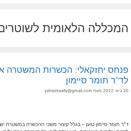
המכללה הלאומית לשוטרים
פנחס יחזקאלי: הכשרות המשטרה אי
לד"ר תומר סיימון
20 ביוני 2022
מאת
yehezkeally@gmail.com
ד"ר תומר סיימון טוען – בגלל קיצור משכי ההכשרה במשטרת יש