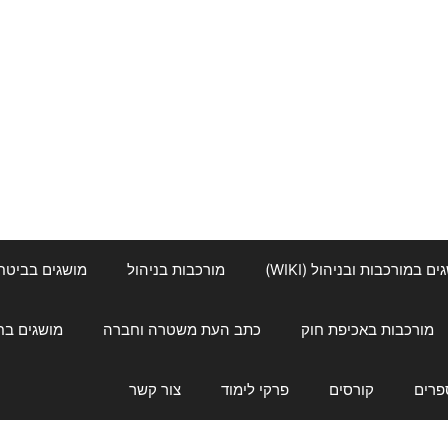
ם במורכבות ובניהול (WIKI)
מורכבות בניהול
מושגים בביטחון ל
מורכבות באכיפת חוק
כתב העת משטרה וחברה
מושגים בחינוך
פרים
קורסים
פרקי לימוד
צור קשר