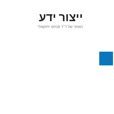
דלג
תוכן
ייצור ידע
האתר של ד"ר פנחס יחזקאלי