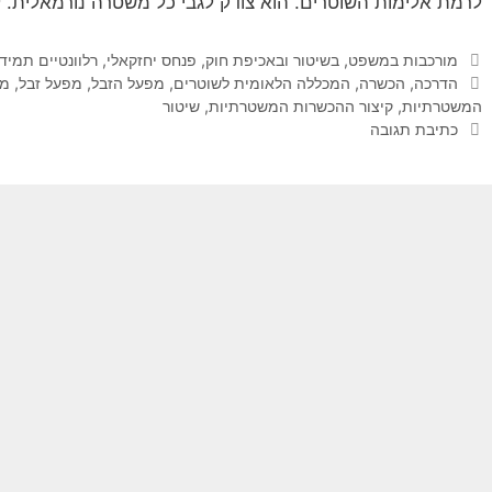
לרמת אלימות השוטרים. הוא צודק לגבי כל משטרה נורמאלית. 
קטגוריות
מורכבות במשפט, בשיטור ובאכיפת חוק
,
פנחס יחזקאלי
,
רלוונטיים תמיד
תגיות
הדרכה
,
הכשרה
,
המכללה הלאומית לשוטרים
,
מפעל הזבל
,
מפעל זבל
,
מש
המשטרתיות
,
קיצור ההכשרות המשטרתיות
,
שיטור
כתיבת תגובה