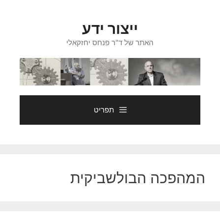
דלג
תוכן
ייצור ידע
האתר של ד"ר פנחס יחזקאלי
תפריט
המהפכה הבולשביקית