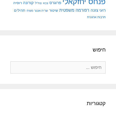
פנחס יחזקאלי
קורונה
פרוגרס
רוסיה
צה"ל
צבא
רפורמה משפטית
רועי צזנה
שיטור
תהילים
שרית אונגר משיח
תרבות ארגונית
חיפוש
חיפוש:
קטגוריות