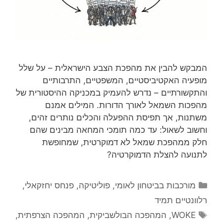
המבקש להבין את מהפכת הצבע הישראלית – על שלל
מופעיה האקטיביסטיים, המשפטיים, התרבותיים
והתקשורתיים – נדרש להעמיק במכניקה ההיסטורית של
מהפכות השמאל לאורך הדורות. המילים אמנם
משתנות, אך תפיסת ההפעלה והכלים נותרים זהים,
וחשוב לשאול: עד כמה תומכי המחאה מבינים שהם
חלק ממהפכת שמאל לא דמוקרטית, שמחופשת
לתנועה להצלת הדמוקרטיה?
קטגוריות
מורכבות בביטחון לאומי
,
פוליטיקה
,
פנחס יחזקאלי
,
רלוונטיים תמיד
תגיות
WOKE
,
המהפכה הבולשביקית
,
המהפכה הצרפתית
,