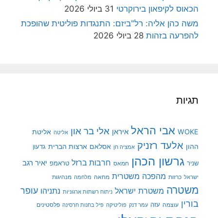
הכאוס לקיפאון בירוקרטי
31 ביולי 2026
משה כהן אליה: רל"ביזם: התנגדות פוליטית שהופכת
להפרעה בזהות
28 ביולי 2026
תגיות
אבי הראל
אלי בר און
איראן
WOKE
אליטת
אליטה
אלעד רזניק
ההון
אסלאם
ארצות הברית
גדעון
אמציה חן
גרשון הכהן
חרבות ברזל
יאיר רגב
שניר
טראמפ
חמאס
מהפכה משטרית
מנהיגות
ישראל
כרזות
מחאה
מלחמה
משטרה
עופר
משטרת ישראל
נתניהו
ניתוח רשתות ארגוניות
בורין
עוצמה
עזה
פלסטינים
עמר דנק
פוליטיקה
פיל בחנות חרסינה