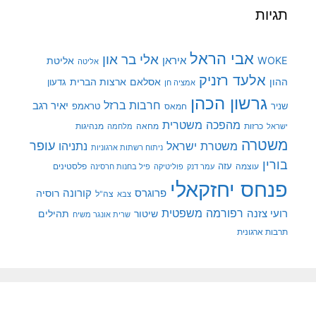
תגיות
אבי הראל
אלי בר און
איראן
WOKE
אליטת
אליטה
אלעד רזניק
ההון
אסלאם
ארצות הברית
גדעון
אמציה חן
גרשון הכהן
חרבות ברזל
יאיר רגב
שניר
טראמפ
חמאס
מהפכה משטרית
מנהיגות
ישראל
כרזות
מחאה
מלחמה
משטרה
עופר
משטרת ישראל
נתניהו
ניתוח רשתות ארגוניות
בורין
עוצמה
עזה
פלסטינים
עמר דנק
פוליטיקה
פיל בחנות חרסינה
פנחס יחזקאלי
קורונה
פרוגרס
רוסיה
צה"ל
צבא
רפורמה משפטית
רועי צזנה
שיטור
תהילים
שרית אונגר משיח
תרבות ארגונית