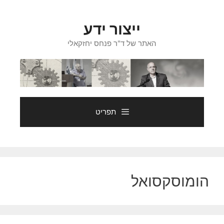
דלג
תוכן
ייצור ידע
האתר של ד"ר פנחס יחזקאלי
תפריט
הומוסקסואל