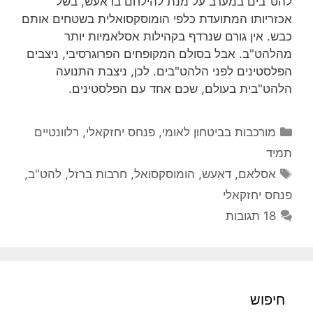
להט"בים במערב על מנת להילחם בדאעש, בשל
אכזריותו המתועדת כלפי הומוסקסואלית בשטחים אותם
כבש. אין גורם שנרדף בקהילות אסלאמיות יותר
מהלהט"ב. אבל בסולם המקופחים הפרוגרסיבי, ניצבים
הפלסטינים לפני הלהט"בים. לכן, ניצבת התנועה
הלהט"בית בעולם, שכם אחד עם הפלסטינים.
קטגוריות
מורכבות בביטחון לאומי
,
פנחס יחזקאלי
,
רלוונטיים
תמיד
תגיות
אסלאם
,
דאעש
,
הומוסקסואל
,
חרבות ברזל
,
להט"ב
,
פנחס יחזקאלי
18 תגובות
חיפוש