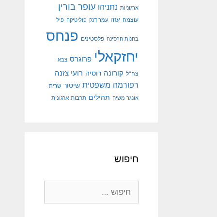
עופר בורין
נתניהו
ארגוניות
עוצמה
עזה
עמר דנק
פוליטיקה
פיל
פנחס
פלסטינים
בחנות חרסינה
יחזקאלי
פרוגרס
צבא
קורונה
רועי צזנה
רוסיה
צה"ל
רפורמה משפטית
שיטור
שרית
תהילים
אונגר משיח
תרבות ארגונית
חיפוש
חיפוש: