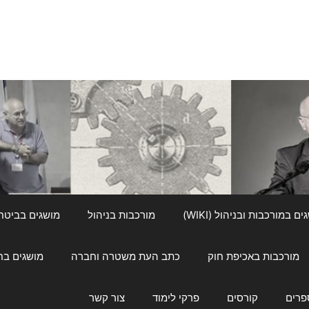
ם במורכבות ובניהול (WIKI)
מורכבות בניהול
מושגים בביטחון ל
מורכבות באכיפת חוק
כתב העת משטרה וחברה
מושגים בחינוך
פרים
קורסים
פרקי לימוד
צור קשר