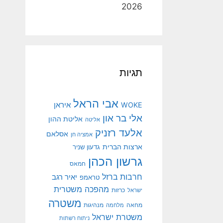
2026
תגיות
אבי הראל
איראן
WOKE
אלי בר און
אליטת ההון
אליטה
אלעד רזניק
אסלאם
אמציה חן
ארצות הברית
גדעון שניר
גרשון הכהן
חמאס
חרבות ברזל
יאיר רגב
טראמפ
מהפכה משטרית
ישראל
כרזות
משטרה
מנהיגות
מחאה
מלחמה
משטרת ישראל
ניתוח רשתות