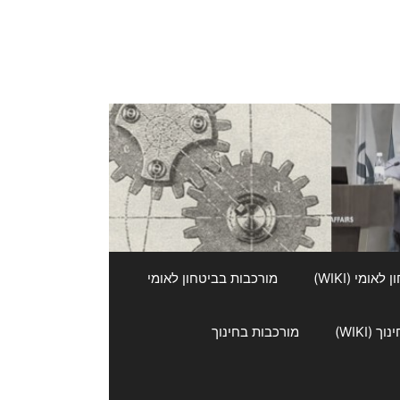
אומי (WIKI)
מורכבות בביטחון לאומי
 (WIKI)
מורכבות בחינוך