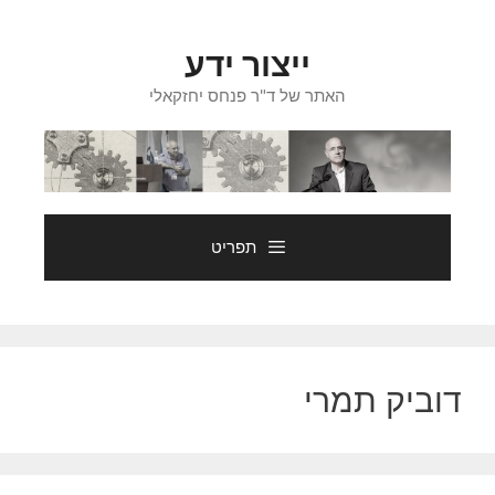
דלג
תוכן
ייצור ידע
האתר של ד"ר פנחס יחזקאלי
תפריט
דוביק תמרי