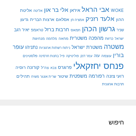
אבי הראל
אלי בר און
איראן
WOKE
אליטת
אליטה
אלעד רזניק
ההון
אסלאם
ארצות הברית
גדעון
אמציה חן
גרשון הכהן
חרבות ברזל
יאיר רגב
שניר
טראמפ
חמאס
מהפכה משטרית
מנהיגות
ישראל
כרזות
מחאה
מלחמה
משטרה
עופר
משטרת ישראל
נתניהו
ניתוח רשתות ארגוניות
בורין
עוצמה
עזה
פלסטינים
עמר דנק
פוליטיקה
פיל בחנות חרסינה
פנחס יחזקאלי
קורונה
פרוגרס
רוסיה
צה"ל
צבא
רפורמה משפטית
רועי צזנה
שיטור
תהילים
שרית אונגר משיח
תרבות ארגונית
חיפוש