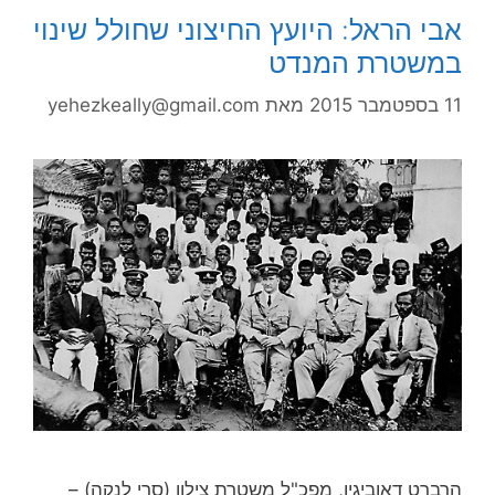
אבי הראל: היועץ החיצוני שחולל שינוי
במשטרת המנדט
11 בספטמבר 2015
מאת
yehezkeally@gmail.com
הרברט דאוביגין, מפכ"ל משטרת צילון (סרי לנקה) –