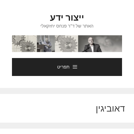
דלג
תוכן
ייצור ידע
האתר של ד"ר פנחס יחזקאלי
תפריט
דאוביגין