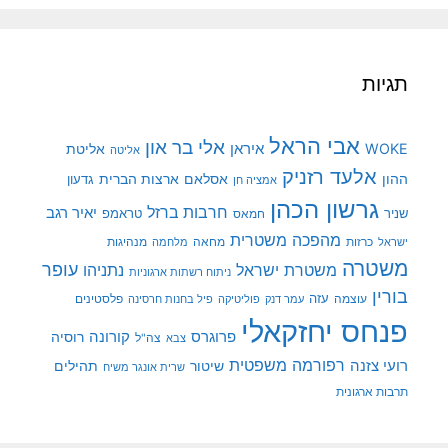
תגיות
אבי הראל
אלי בר און
איראן
WOKE
אליטת
אליטה
אלעד רזניק
ההון
אסלאם
ארצות הברית
גדעון
אמציה חן
גרשון הכהן
חרבות ברזל
יאיר רגב
שניר
טראמפ
חמאס
מהפכה משטרית
מנהיגות
ישראל
כרזות
מחאה
מלחמה
משטרה
עופר
משטרת ישראל
נתניהו
ניתוח רשתות ארגוניות
בורין
עוצמה
עזה
פלסטינים
עמר דנק
פוליטיקה
פיל בחנות חרסינה
פנחס יחזקאלי
קורונה
פרוגרס
רוסיה
צה"ל
צבא
רפורמה משפטית
רועי צזנה
שיטור
תהילים
שרית אונגר משיח
תרבות ארגונית