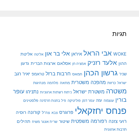
תגיות
אבי הראל
אלי בר און
איראן
WOKE
אליטת
אליטה
אלעד רזניק
ההון
אסלאם
ארצות הברית
גדעון
אמציה חן
גרשון הכהן
חרבות ברזל
יאיר רגב
שניר
טראמפ
חמאס
מהפכה משטרית
מנהיגות
ישראל
כרזות
מחאה
מלחמה
משטרה
עופר
משטרת ישראל
נתניהו
ניתוח רשתות ארגוניות
בורין
עוצמה
עזה
פלסטינים
עמר דנק
פוליטיקה
פיל בחנות חרסינה
פנחס יחזקאלי
קורונה
פרוגרס
רוסיה
צה"ל
צבא
רפורמה משפטית
רועי צזנה
שיטור
תהילים
שרית אונגר משיח
תרבות ארגונית