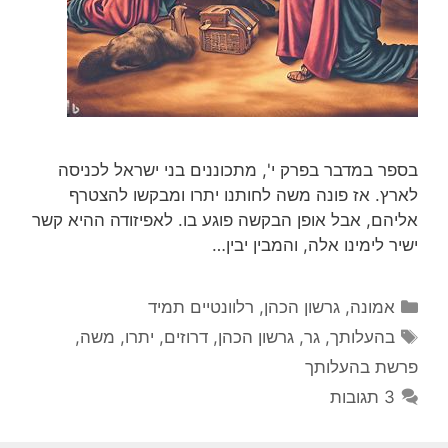
בספר במדבר בפרק י', מתכוננים בני ישראל לכניסה
לארץ. אז פונה משה לחותנו יתרו ומבקשו להצטרף
אליהם, אבל אופן הבקשה פוגע בו. לאפיזודה ההיא קשר
ישיר לימינו אלה, והמבין יבין…
קטגוריות
אמונה
,
גרשון הכהן
,
רלוונטיים תמיד
תגיות
בהעלותך
,
גר
,
גרשון הכהן
,
דרוזים
,
יתרו
,
משה
,
פרשת בהעלותך
3 תגובות