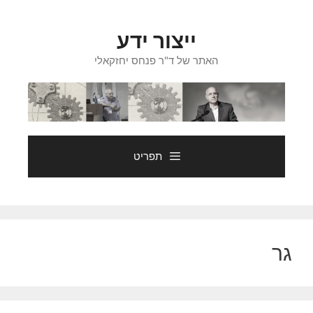
דלג
תוכן
ייצור ידע
האתר של ד"ר פנחס יחזקאלי
תפריט
גר