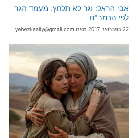
אבי הראל: וגר לא תלחץ. מעמד הגר
לפי הרמב"ם
22 בפברואר 2017
מאת
yehezkeally@gmail.com