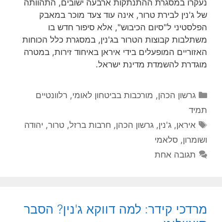
נעקרו במסגרת ההתנתקות ארבעה ישובים, התהוותה
של ג'נין לבירת טרור, אינה עוד צעד מוכר במאבק
הפלסטיני ל"סיום הכיבוש", אלא סיפור חדש בו
משתלבות קבוצות הטרור בג'נין, במסגרת כלל הכוחות
האזוריים המופעלים בידי איראן באיחוד זירות, במטרה
מוגדרת להשמדת מדינת ישראל.
קטגוריות
גרשון הכהן
,
מורכבות בביטחון לאומי
,
רלוונטיים
תמיד
תגיות
איראן
,
ג'נין
,
גרשון הכהן
,
חרבות ברזל
,
טרור
,
יהודה
ושומרון
,
סלאמי
תגובה אחת
מרדכי קידר: למה דווקא ג'נין? הסבר