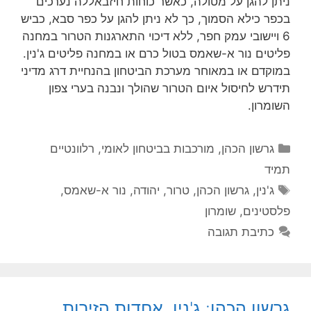
ניתן להגן על מטולה, כאשר כוחות חיזבאללה נערכים
בכפר כילא הסמוך, כך לא ניתן להגן על כפר סבא, כביש
6 ויישובי עמק חפר, ללא דיכוי התארגנות הטרור במחנה
פליטים נור א-שאמס בטול כרם או במחנה פליטים ג'נין.
במוקדם או במאוחר מערכת הביטחון בהנחיית דרג מדיני
תידרש לחיסול איום הטרור שהולך ונבנה בערי צפון
השומרון.
קטגוריות
גרשון הכהן
,
מורכבות בביטחון לאומי
,
רלוונטיים
תמיד
תגיות
ג'נין
,
גרשון הכהן
,
טרור
,
יהודה
,
נור א-שאמס
,
פלסטינים
,
שומרון
כתיבת תגובה
גרשון הכהן: ג'נין, אחדות הזירות