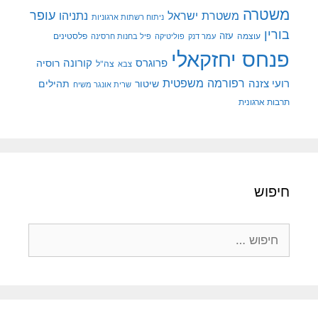
משטרה
עופר
משטרת ישראל
נתניהו
ניתוח רשתות ארגוניות
בורין
עוצמה
עזה
פלסטינים
עמר דנק
פוליטיקה
פיל בחנות חרסינה
פנחס יחזקאלי
קורונה
פרוגרס
רוסיה
צה"ל
צבא
רפורמה משפטית
רועי צזנה
שיטור
תהילים
שרית אונגר משיח
תרבות ארגונית
חיפוש
חיפוש: