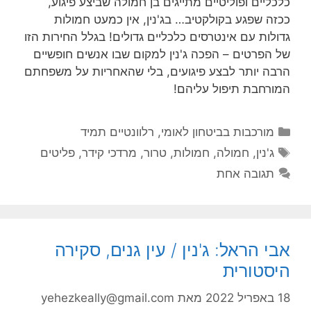
כלכליים ופוליטיים מתייגים בן חמולה שביצע פיגוע,
ככזה שפגע בקולקטיב… בג'נין, אין כמעט חמולות
גדולות עם אינטרסים כלכליים גדולים! בגלל החירות הזו
של הפרטים – הפכה ג'נין למקום שבו אנשים חופשיים
הרבה יותר לבצע פיגועים, בלי שהאחריות על משפחתם
המורחבת תיפול עליהם!
קטגוריות
מורכבות בביטחון לאומי
,
רלוונטיים תמיד
תגיות
ג'נין
,
חמולה
,
חמולות
,
טרור
,
מרדכי קידר
,
פליטים
תגובה אחת
אבי הראל: ג'נין / עין גנים, סקירה
היסטורית
18 באפריל 2022
מאת
yehezkeally@gmail.com