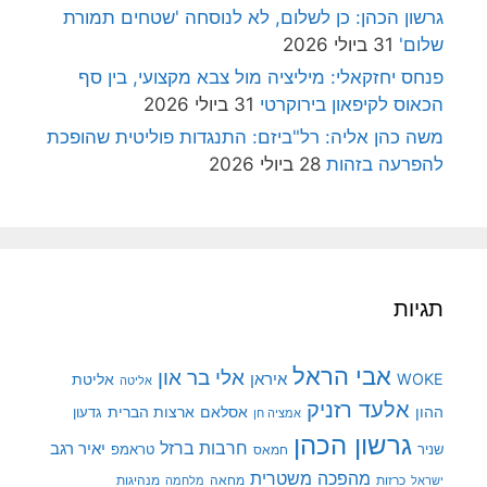
גרשון הכהן: כן לשלום, לא לנוסחה 'שטחים תמורת
שלום'
31 ביולי 2026
פנחס יחזקאלי: מיליציה מול צבא מקצועי, בין סף
הכאוס לקיפאון בירוקרטי
31 ביולי 2026
משה כהן אליה: רל"ביזם: התנגדות פוליטית שהופכת
להפרעה בזהות
28 ביולי 2026
תגיות
אבי הראל
אלי בר און
איראן
WOKE
אליטת
אליטה
אלעד רזניק
ההון
אסלאם
ארצות הברית
גדעון
אמציה חן
גרשון הכהן
חרבות ברזל
יאיר רגב
שניר
טראמפ
חמאס
מהפכה משטרית
מנהיגות
ישראל
כרזות
מחאה
מלחמה