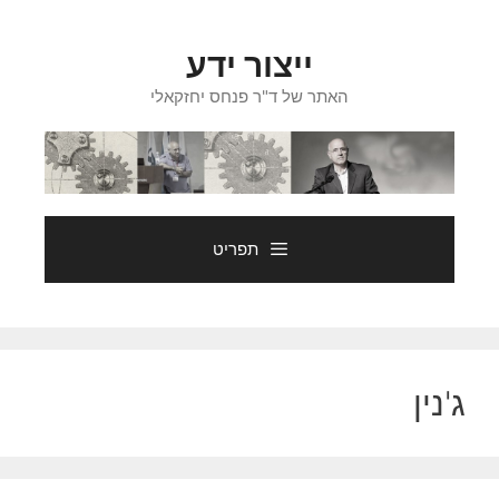
דלג
תוכן
ייצור ידע
האתר של ד"ר פנחס יחזקאלי
תפריט
ג'נין