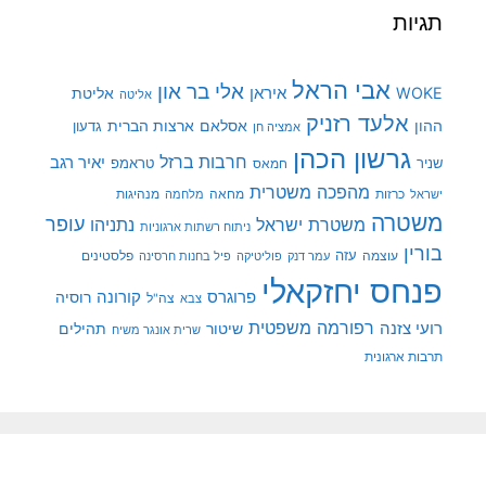
תגיות
אבי הראל
אלי בר און
איראן
WOKE
אליטת
אליטה
אלעד רזניק
ההון
אסלאם
ארצות הברית
גדעון
אמציה חן
גרשון הכהן
חרבות ברזל
יאיר רגב
שניר
טראמפ
חמאס
מהפכה משטרית
מנהיגות
ישראל
כרזות
מחאה
מלחמה
משטרה
עופר
משטרת ישראל
נתניהו
ניתוח רשתות ארגוניות
בורין
עוצמה
עזה
פלסטינים
עמר דנק
פוליטיקה
פיל בחנות חרסינה
פנחס יחזקאלי
קורונה
פרוגרס
רוסיה
צה"ל
צבא
רפורמה משפטית
רועי צזנה
שיטור
תהילים
שרית אונגר משיח
תרבות ארגונית